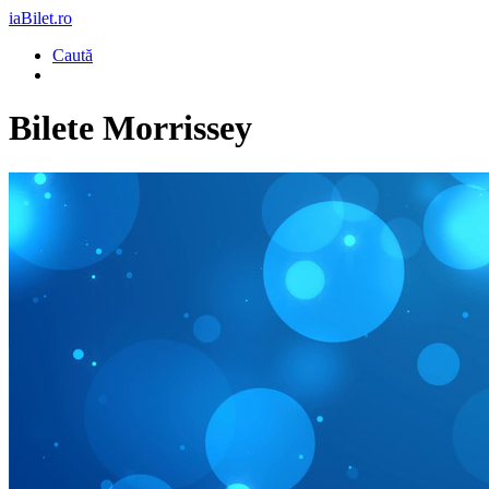
iaBilet.ro
Caută
Bilete
Morrissey