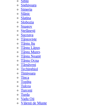
Sibiu
Sighișoara
Simeria
Slănic
Slatina
Slobozia
Snagov
Ștefănești
Suceava
Târgoviște
Târgu Jiu
Târgu Lăpuș
Târgu Mureș
Târgu Neamț
Târgu Ocna
Târnăveni
Techirghiol
Timișoara
Tinca
Toplița
Tulcea
Turceni
Turda
Vadu Oii
Vălenii de Munte