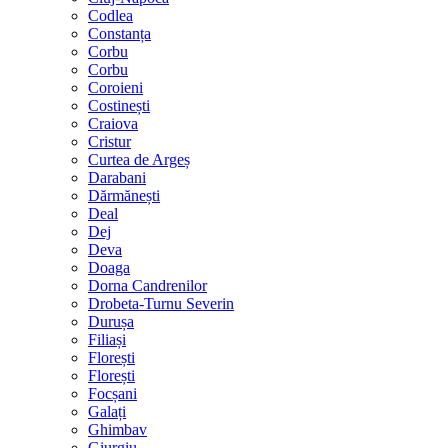
Codlea
Constanța
Corbu
Corbu
Coroieni
Costinești
Craiova
Cristur
Curtea de Argeș
Darabani
Dărmănești
Deal
Dej
Deva
Doaga
Dorna Candrenilor
Drobeta-Turnu Severin
Durușa
Filiași
Florești
Florești
Focșani
Galați
Ghimbav
Giurgiu