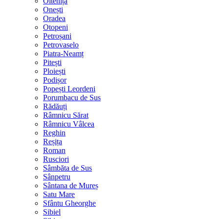
Oltenița
Onești
Oradea
Otopeni
Petroșani
Petrovaselo
Piatra-Neamț
Pitești
Ploiești
Podișor
Popești Leordeni
Porumbacu de Sus
Rădăuți
Râmnicu Sărat
Râmnicu Vâlcea
Reghin
Reșița
Roman
Rusciori
Sâmbăta de Sus
Sânpetru
Sântana de Mureș
Satu Mare
Sfântu Gheorghe
Sibiel