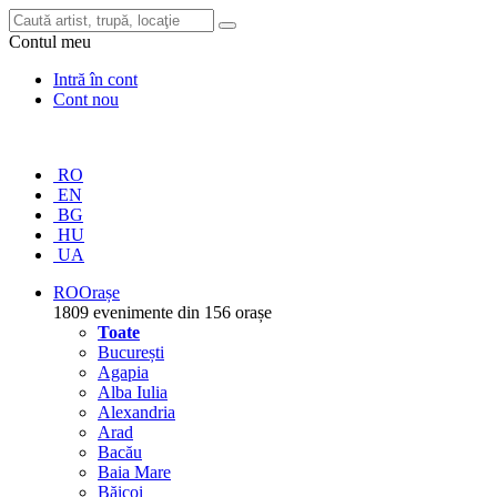
Contul meu
Intră în cont
Cont nou
RO
EN
BG
HU
UA
RO
Orașe
1809 evenimente din 156 orașe
Toate
București
Agapia
Alba Iulia
Alexandria
Arad
Bacău
Baia Mare
Băicoi