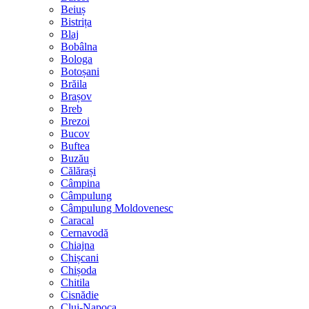
Beiuș
Bistrița
Blaj
Bobâlna
Bologa
Botoșani
Brăila
Brașov
Breb
Brezoi
Bucov
Buftea
Buzău
Călărași
Câmpina
Câmpulung
Câmpulung Moldovenesc
Caracal
Cernavodă
Chiajna
Chișcani
Chișoda
Chitila
Cisnădie
Cluj-Napoca