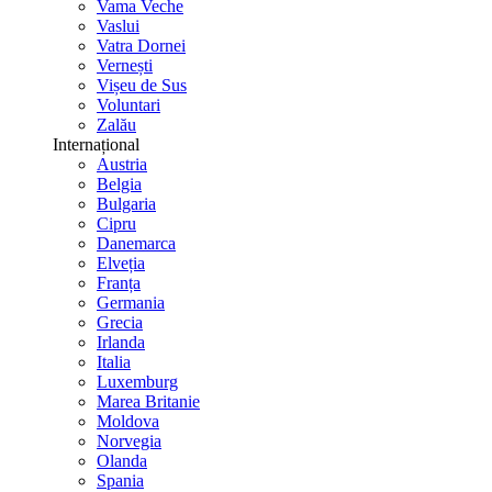
Vama Veche
Vaslui
Vatra Dornei
Vernești
Vișeu de Sus
Voluntari
Zalău
Internațional
Austria
Belgia
Bulgaria
Cipru
Danemarca
Elveția
Franța
Germania
Grecia
Irlanda
Italia
Luxemburg
Marea Britanie
Moldova
Norvegia
Olanda
Spania