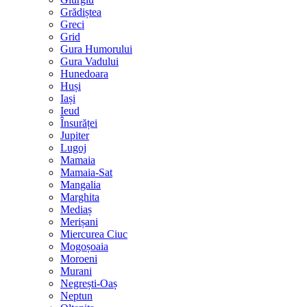
Grădiștea
Greci
Grid
Gura Humorului
Gura Vadului
Hunedoara
Huși
Iași
Ieud
Însurăței
Jupiter
Lugoj
Mamaia
Mamaia-Sat
Mangalia
Marghita
Mediaș
Merișani
Miercurea Ciuc
Mogoșoaia
Moroeni
Murani
Negrești-Oaș
Neptun