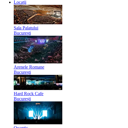
Locații
Sala Palatului
București
Arenele Romane
București
Hard Rock Cafe
București
Quantic