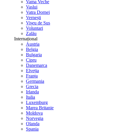
Vama Veche
Vaslui
Vatra Dornei
Vernești
Vișeu de Sus
Voluntari
Zalău
Internațional
Austria
Belgia
Bulgaria
Cipru
Danemarca
Elveția
Franța
Germania
Grecia
Irlanda
Italia
Luxemburg
Marea Britanie
Moldova
Norvegia
Olanda
Spania