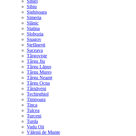
Sibiel
Sibiu
Sighișoara
Simeria
Slănic
Slatina
Slobozia
Snagov
Ștefănești
Suceava
Târgoviște
Târgu Jiu
Târgu Lăpuș
Târgu Mureș
Târgu Neamț
Târgu Ocna
Târnăveni
Techirghiol
Timișoara
Tinca
Tulcea
Turceni
Turda
Vadu Oii
Vălenii de Munte