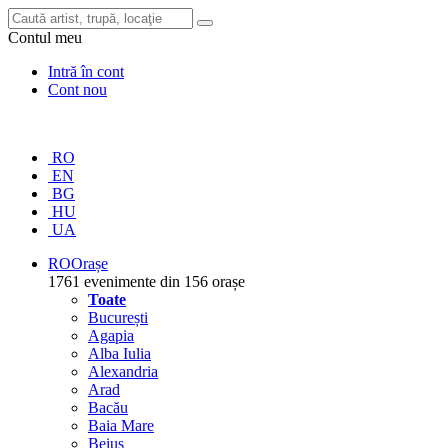
Contul meu
Intră în cont
Cont nou
RO
EN
BG
HU
UA
RO
Orașe
1761 evenimente din 156 orașe
Toate
București
Agapia
Alba Iulia
Alexandria
Arad
Bacău
Baia Mare
Beiuș