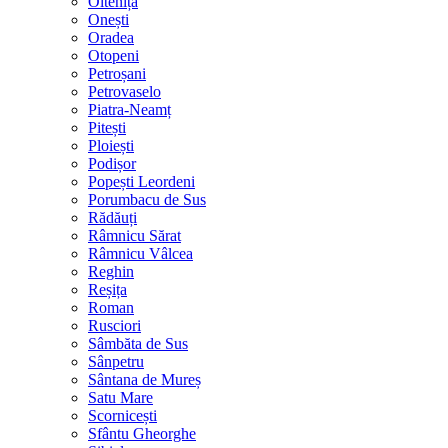
Oltenița
Onești
Oradea
Otopeni
Petroșani
Petrovaselo
Piatra-Neamț
Pitești
Ploiești
Podișor
Popești Leordeni
Porumbacu de Sus
Rădăuți
Râmnicu Sărat
Râmnicu Vâlcea
Reghin
Reșița
Roman
Rusciori
Sâmbăta de Sus
Sânpetru
Sântana de Mureș
Satu Mare
Scornicești
Sfântu Gheorghe