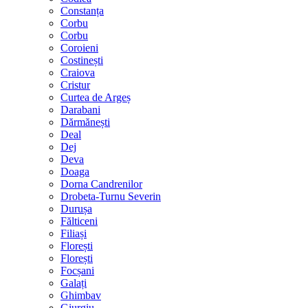
Constanța
Corbu
Corbu
Coroieni
Costinești
Craiova
Cristur
Curtea de Argeș
Darabani
Dărmănești
Deal
Dej
Deva
Doaga
Dorna Candrenilor
Drobeta-Turnu Severin
Durușa
Fălticeni
Filiași
Florești
Florești
Focșani
Galați
Ghimbav
Giurgiu