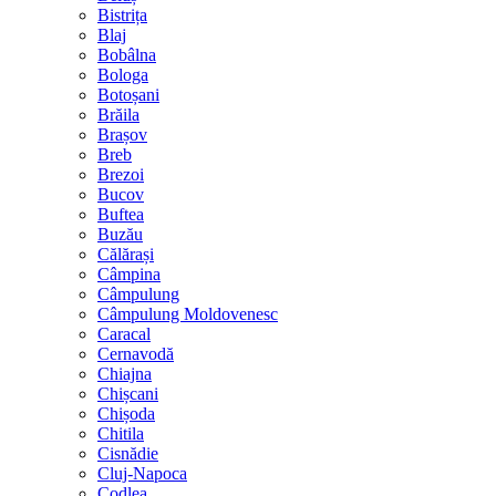
Bistrița
Blaj
Bobâlna
Bologa
Botoșani
Brăila
Brașov
Breb
Brezoi
Bucov
Buftea
Buzău
Călărași
Câmpina
Câmpulung
Câmpulung Moldovenesc
Caracal
Cernavodă
Chiajna
Chișcani
Chișoda
Chitila
Cisnădie
Cluj-Napoca
Codlea