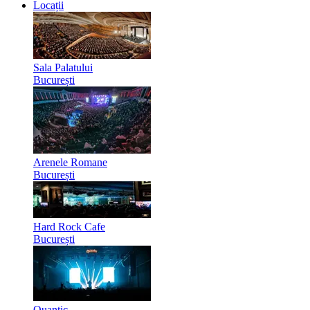
Locații
Sala Palatului
București
Arenele Romane
București
Hard Rock Cafe
București
Quantic