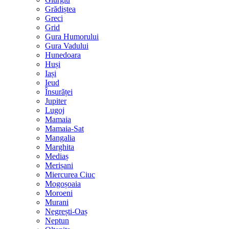
Grădiștea
Greci
Grid
Gura Humorului
Gura Vadului
Hunedoara
Huși
Iași
Ieud
Însurăței
Jupiter
Lugoj
Mamaia
Mamaia-Sat
Mangalia
Marghita
Mediaș
Merișani
Miercurea Ciuc
Mogoșoaia
Moroeni
Murani
Negrești-Oaș
Neptun