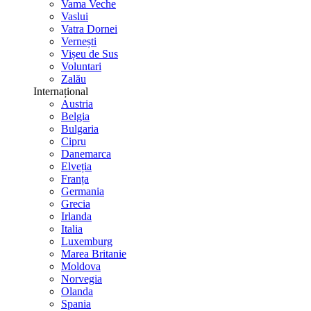
Vama Veche
Vaslui
Vatra Dornei
Vernești
Vișeu de Sus
Voluntari
Zalău
Internațional
Austria
Belgia
Bulgaria
Cipru
Danemarca
Elveția
Franța
Germania
Grecia
Irlanda
Italia
Luxemburg
Marea Britanie
Moldova
Norvegia
Olanda
Spania