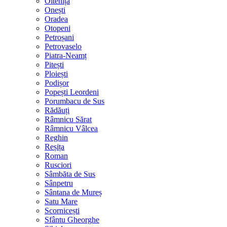
Oltenița
Onești
Oradea
Otopeni
Petroșani
Petrovaselo
Piatra-Neamț
Pitești
Ploiești
Podișor
Popești Leordeni
Porumbacu de Sus
Rădăuți
Râmnicu Sărat
Râmnicu Vâlcea
Reghin
Reșița
Roman
Rusciori
Sâmbăta de Sus
Sânpetru
Sântana de Mureș
Satu Mare
Scornicești
Sfântu Gheorghe