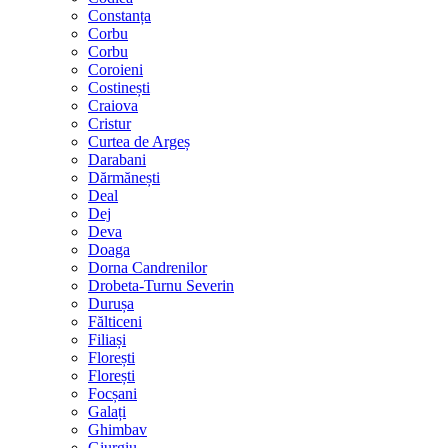
Constanța
Corbu
Corbu
Coroieni
Costinești
Craiova
Cristur
Curtea de Argeș
Darabani
Dărmănești
Deal
Dej
Deva
Doaga
Dorna Candrenilor
Drobeta-Turnu Severin
Durușa
Fălticeni
Filiași
Florești
Florești
Focșani
Galați
Ghimbav
Giurgiu