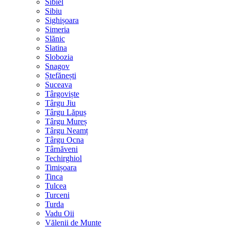
Sibiel
Sibiu
Sighișoara
Simeria
Slănic
Slatina
Slobozia
Snagov
Ștefănești
Suceava
Târgoviște
Târgu Jiu
Târgu Lăpuș
Târgu Mureș
Târgu Neamț
Târgu Ocna
Târnăveni
Techirghiol
Timișoara
Tinca
Tulcea
Turceni
Turda
Vadu Oii
Vălenii de Munte