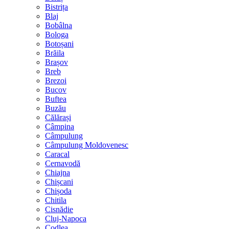
Bistrița
Blaj
Bobâlna
Bologa
Botoșani
Brăila
Brașov
Breb
Brezoi
Bucov
Buftea
Buzău
Călărași
Câmpina
Câmpulung
Câmpulung Moldovenesc
Caracal
Cernavodă
Chiajna
Chișcani
Chișoda
Chitila
Cisnădie
Cluj-Napoca
Codlea