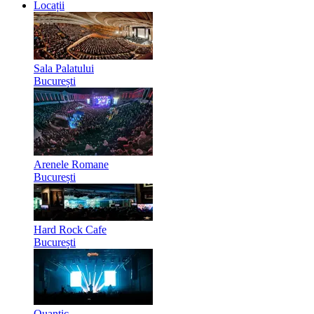
Locații
Sala Palatului
București
Arenele Romane
București
Hard Rock Cafe
București
Quantic