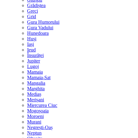
Grădiștea
Greci
Grid
Gura Humorului
Gura Vadului
Hunedoara
Huși
Iași
Ieud
Însurăței
Jupiter
Lugoj
Mamaia
Mamaia-Sat
Mangalia
Marghita
Mediaș
Merișani
Miercurea Ciuc
Mogoșoaia
Moroeni
Murani
Negrești-Oaș
Neptun