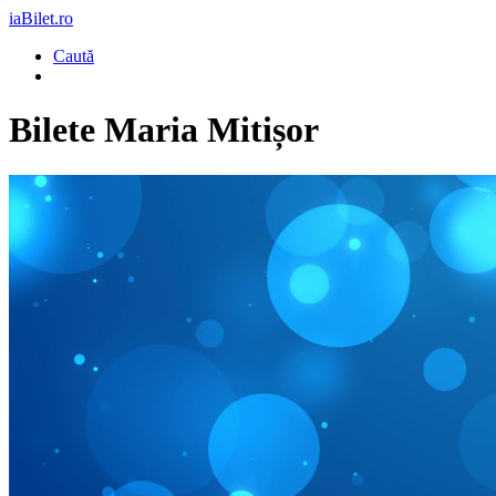
iaBilet.ro
Caută
Bilete
Maria Mitișor