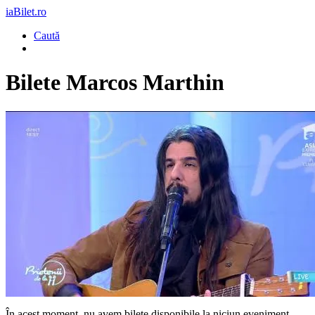
iaBilet.ro
Caută
Bilete
Marcos Marthin
În acest moment, nu avem bilete disponibile la niciun eveniment