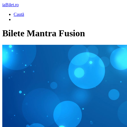
iaBilet.ro
Caută
Bilete
Mantra Fusion