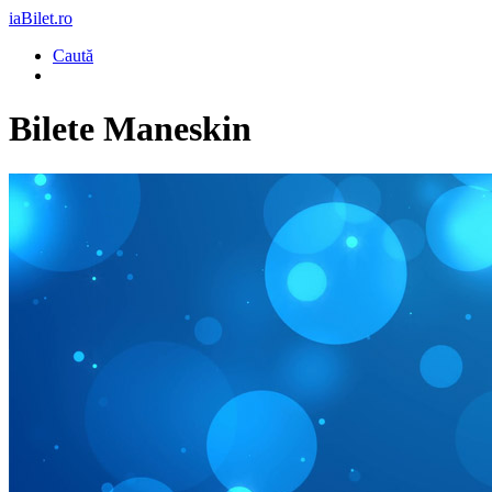
iaBilet.ro
Caută
Bilete
Maneskin