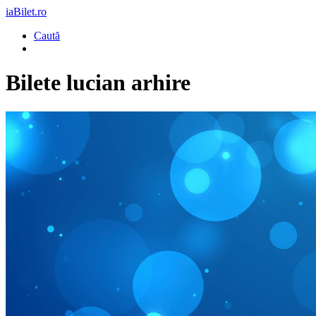
iaBilet.ro
Caută
Bilete
lucian arhire