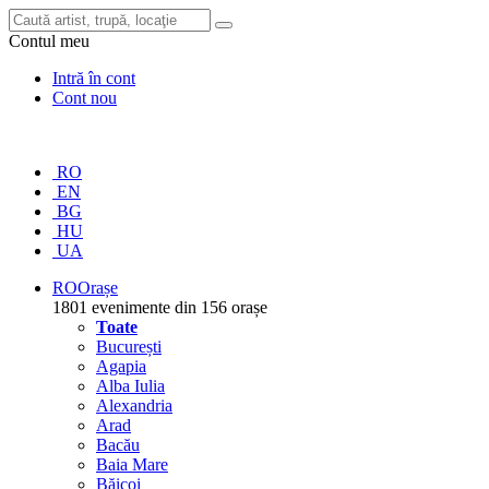
Contul meu
Intră în cont
Cont nou
RO
EN
BG
HU
UA
RO
Orașe
1801 evenimente din 156 orașe
Toate
București
Agapia
Alba Iulia
Alexandria
Arad
Bacău
Baia Mare
Băicoi