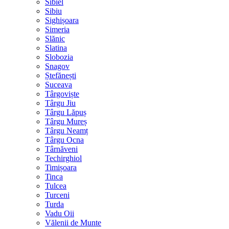
Sibiel
Sibiu
Sighișoara
Simeria
Slănic
Slatina
Slobozia
Snagov
Ștefănești
Suceava
Târgoviște
Târgu Jiu
Târgu Lăpuș
Târgu Mureș
Târgu Neamț
Târgu Ocna
Târnăveni
Techirghiol
Timișoara
Tinca
Tulcea
Turceni
Turda
Vadu Oii
Vălenii de Munte