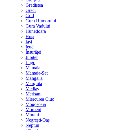
Grădiștea
Greci
Grid
Gura Humorului
Gura Vadului
Hunedoara
Huși
Iași
Ieud
Însurăței
Jupiter
Lugoj
Mamaia
Mamaia-Sat
Mangalia
Marghita
Mediaș
Merișani
Miercurea Ciuc
Mogoșoaia
Moroeni
Murani
Negrești-Oaș
Neptun