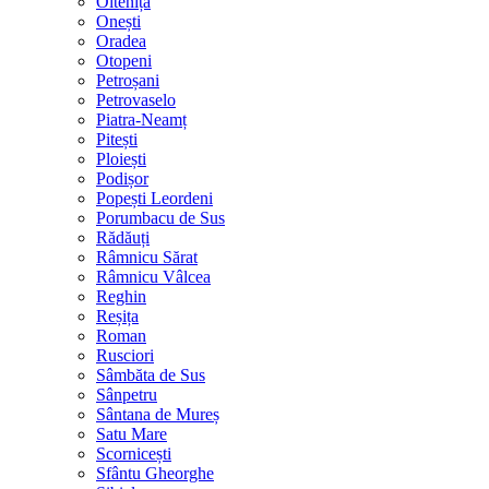
Oltenița
Onești
Oradea
Otopeni
Petroșani
Petrovaselo
Piatra-Neamț
Pitești
Ploiești
Podișor
Popești Leordeni
Porumbacu de Sus
Rădăuți
Râmnicu Sărat
Râmnicu Vâlcea
Reghin
Reșița
Roman
Rusciori
Sâmbăta de Sus
Sânpetru
Sântana de Mureș
Satu Mare
Scornicești
Sfântu Gheorghe