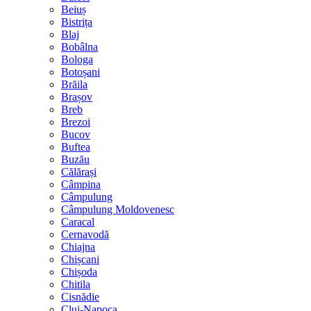
Beiuș
Bistrița
Blaj
Bobâlna
Bologa
Botoșani
Brăila
Brașov
Breb
Brezoi
Bucov
Buftea
Buzău
Călărași
Câmpina
Câmpulung
Câmpulung Moldovenesc
Caracal
Cernavodă
Chiajna
Chișcani
Chișoda
Chitila
Cisnădie
Cluj-Napoca