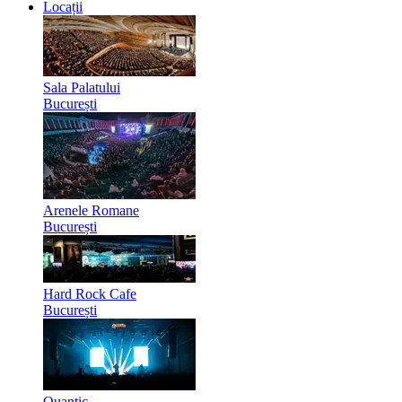
Locații
Sala Palatului
București
Arenele Romane
București
Hard Rock Cafe
București
Quantic