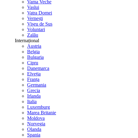
Vama Veche
Vaslui
Vatra Dornei
Vernești
Vișeu de Sus
Voluntari
Zalău
Internațional
Austria
Belgia
Bulgaria
Cipru
Danemarca
Elveția
Franța
Germania
Grecia
Irlanda
Italia
Luxemburg
Marea Britanie
Moldova
Norvegia
Olanda
Spania