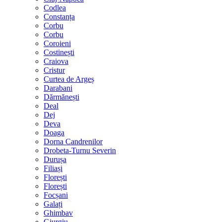
Codlea
Constanța
Corbu
Corbu
Coroieni
Costinești
Craiova
Cristur
Curtea de Argeș
Darabani
Dărmănești
Deal
Dej
Deva
Doaga
Dorna Candrenilor
Drobeta-Turnu Severin
Durușa
Filiași
Florești
Florești
Focșani
Galați
Ghimbav
Giurgiu