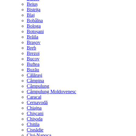
Beiuș
Bistrița
Blaj
Bobâlna
Bologa
Botoșani
Brăila
Brașov
Breb
Brezoi
Bucov
Buftea
Buzău
Călărași
Câmpina
Câmpulung
Câmpulung Moldovenesc
Caracal
Cernavodă
Chiajna
Chișcani
Chișoda
Chitila
Cisnădie
Cluj-Napoca