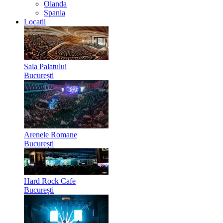
Olanda
Spania
Locații
Sala Palatului
București
Arenele Romane
București
Hard Rock Cafe
București