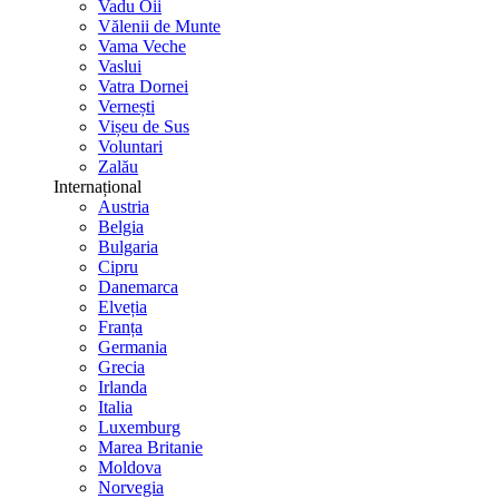
Vadu Oii
Vălenii de Munte
Vama Veche
Vaslui
Vatra Dornei
Vernești
Vișeu de Sus
Voluntari
Zalău
Internațional
Austria
Belgia
Bulgaria
Cipru
Danemarca
Elveția
Franța
Germania
Grecia
Irlanda
Italia
Luxemburg
Marea Britanie
Moldova
Norvegia