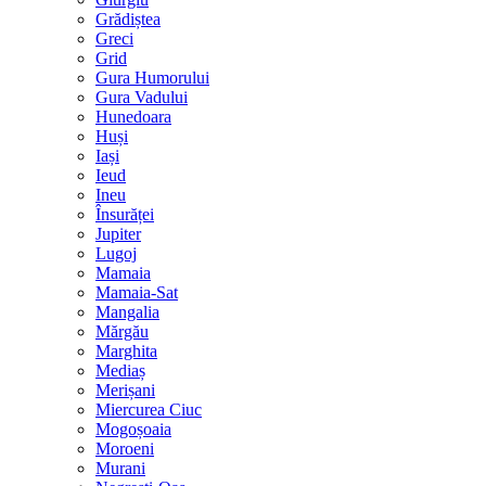
Grădiștea
Greci
Grid
Gura Humorului
Gura Vadului
Hunedoara
Huși
Iași
Ieud
Ineu
Însurăței
Jupiter
Lugoj
Mamaia
Mamaia-Sat
Mangalia
Mărgău
Marghita
Mediaș
Merișani
Miercurea Ciuc
Mogoșoaia
Moroeni
Murani