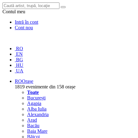
Contul meu
Intră în cont
Cont nou
RO
EN
BG
HU
UA
RO
Orașe
1819 evenimente din 158 orașe
Toate
București
Agapia
Alba Iulia
Alexandria
Arad
Bacău
Baia Mare
Băicoi