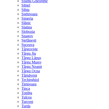
Sfântu Gheorghe
Sibiel
Sibiu
Sighișoara
Simeria
Slănic
Slatina
Slobozia
Snagov
Ștefănești
Suceava
Târgoviște
Târgu Jiu
Târgu Lăpuș
Târgu Mureș
Târgu Neamț
Târgu Ocna
Târnăveni
Techirghiol
Timișoara
Tinca
Toplița
Tulcea
Turceni
Turda