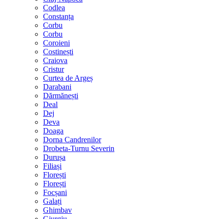
Codlea
Constanța
Corbu
Corbu
Coroieni
Costinești
Craiova
Cristur
Curtea de Argeș
Darabani
Dărmănești
Deal
Dej
Deva
Doaga
Dorna Candrenilor
Drobeta-Turnu Severin
Durușa
Filiași
Florești
Florești
Focșani
Galați
Ghimbav
Giurgiu