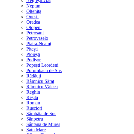
Negrești-Oaș
Neptun
Oltenița
Onești
Oradea
Otopeni
Petroșani
Petrovaselo
Piatra-Neamț
Pitești
Ploiești
Podișor
Popești Leordeni
Porumbacu de Sus
Rădăuți
Râmnicu Sărat
Râmnicu Vâlcea
Reghin
Reșița
Roman
Rusciori
Sâmbăta de Sus
Sânpetru
Sântana de Mureș
Satu Mare