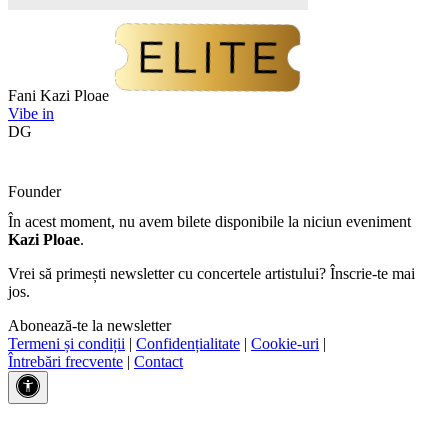
Fani Kazi Ploae
Vibe in
DG
Founder
În acest moment, nu avem bilete disponibile la niciun eveniment
Kazi Ploae
.
Vrei să primești newsletter cu concertele artistului? Înscrie-te mai
jos.
Abonează-te la newsletter
Termeni și condiții
|
Confidențialitate
|
Cookie-uri
|
Întrebări frecvente
|
Contact