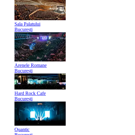
Sala Palatului
București
Arenele Romane
București
Hard Rock Cafe
București
Quantic
București