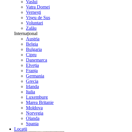
Vaslui
Vatra Dornei
Vernești
Vișeu de Sus
Voluntari
Zalău
Internațional
Austria
Belgia
Bulgaria
Cipru
Danemarca
Elveția
Franța
Germania
Grecia
Irlanda
Italia
Luxemburg
Marea Britanie
Moldova
Norvegia
Olanda
Spania
Locații