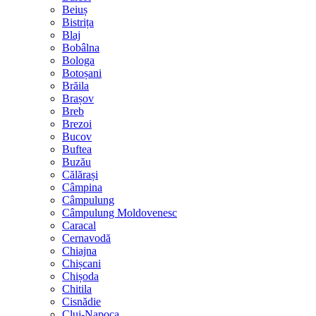
Beiuș
Bistrița
Blaj
Bobâlna
Bologa
Botoșani
Brăila
Brașov
Breb
Brezoi
Bucov
Buftea
Buzău
Călărași
Câmpina
Câmpulung
Câmpulung Moldovenesc
Caracal
Cernavodă
Chiajna
Chișcani
Chișoda
Chitila
Cisnădie
Cluj-Napoca