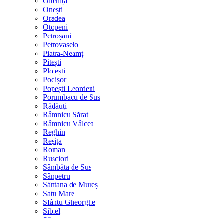
Oltenița
Onești
Oradea
Otopeni
Petroșani
Petrovaselo
Piatra-Neamț
Pitești
Ploiești
Podișor
Popești Leordeni
Porumbacu de Sus
Rădăuți
Râmnicu Sărat
Râmnicu Vâlcea
Reghin
Reșița
Roman
Rusciori
Sâmbăta de Sus
Sânpetru
Sântana de Mureș
Satu Mare
Sfântu Gheorghe
Sibiel