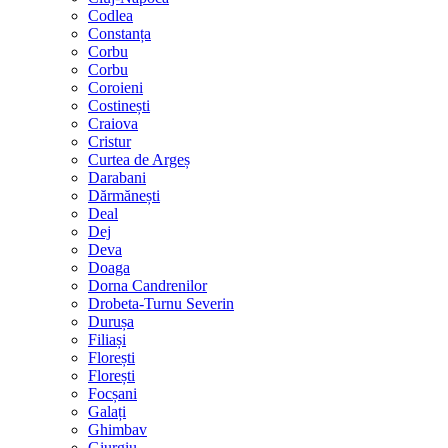
Codlea
Constanța
Corbu
Corbu
Coroieni
Costinești
Craiova
Cristur
Curtea de Argeș
Darabani
Dărmănești
Deal
Dej
Deva
Doaga
Dorna Candrenilor
Drobeta-Turnu Severin
Durușa
Filiași
Florești
Florești
Focșani
Galați
Ghimbav
Giurgiu