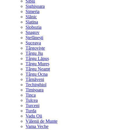
Sibiu
Sighișoara
Simeria
Slănic
Slatina
Slobozia
Snagov
Ștefănești
Suceava
Târgoviște
Târgu Jiu
Târgu Lăpuș
Târgu Mureș
Târgu Neamț
Târgu Ocna
Târnăveni
Techirghiol
Timișoara
Tinca
Tulcea
Turceni
Turda
Vadu Oii
Vălenii de Munte
Vama Veche