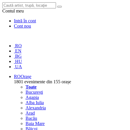
Contul meu
Intră în cont
Cont nou
RO
EN
BG
HU
UA
RO
Orașe
1801 evenimente din 155 orașe
Toate
București
Agapia
Alba Iulia
Alexandria
Arad
Bacău
Baia Mare
Băicoi