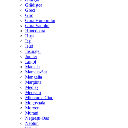
Grădiștea
Greci
Grid
Gura Humorului
Gura Vadului
Hunedoara
Huși
Iași
Ieud
Însurăței
Jupiter
Lugoj
Mamaia
Mamaia-Sat
Mangalia
Marghita
Mediaș
Merișani
Miercurea Ciuc
Mogoșoaia
Moroeni
Murani
Negrești-Oaș
Neptun