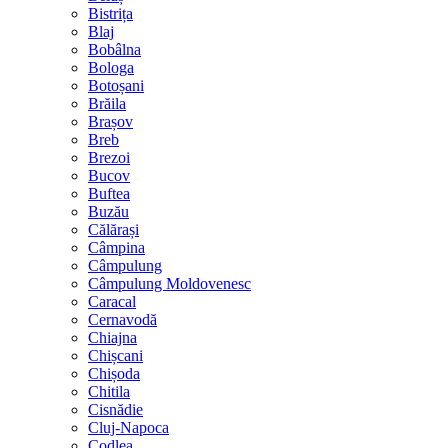
Bistrița
Blaj
Bobâlna
Bologa
Botoșani
Brăila
Brașov
Breb
Brezoi
Bucov
Buftea
Buzău
Călărași
Câmpina
Câmpulung
Câmpulung Moldovenesc
Caracal
Cernavodă
Chiajna
Chișcani
Chișoda
Chitila
Cisnădie
Cluj-Napoca
Codlea