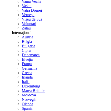
Vama Veche
Vaslui
Vatra Dornei
Vernești
Vișeu de Sus
Voluntari
Zalău
Internațional
Austria
Belgia
Bulgaria
Cipru
Danemarca
Elveția
Franța
Germania
Grecia
Irlanda
Italia
Luxemburg
Marea Britanie
Moldova
Norvegia
Olanda
Spania