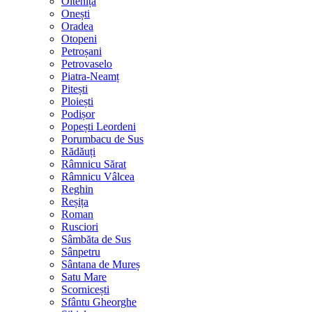
Oltenița
Onești
Oradea
Otopeni
Petroșani
Petrovaselo
Piatra-Neamț
Pitești
Ploiești
Podișor
Popești Leordeni
Porumbacu de Sus
Rădăuți
Râmnicu Sărat
Râmnicu Vâlcea
Reghin
Reșița
Roman
Rusciori
Sâmbăta de Sus
Sânpetru
Sântana de Mureș
Satu Mare
Scornicești
Sfântu Gheorghe