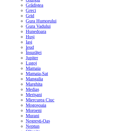
Grădiștea
Greci
Grid
Gura Humorului
Gura Vadului
Hunedoara
Huși
Iași
Ieud
Însurăței
Jupiter
Lugoj
Mamaia
Mamaia-Sat
Mangalia
Marghita
Mediaș
Merișani
Miercurea Ciuc
Mogoșoaia
Moroeni
Murani
Negrești-Oaș
Neptun