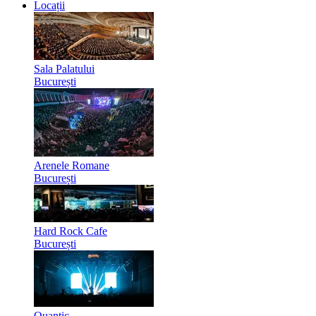
Locații
Sala Palatului
București
Arenele Romane
București
Hard Rock Cafe
București
Quantic