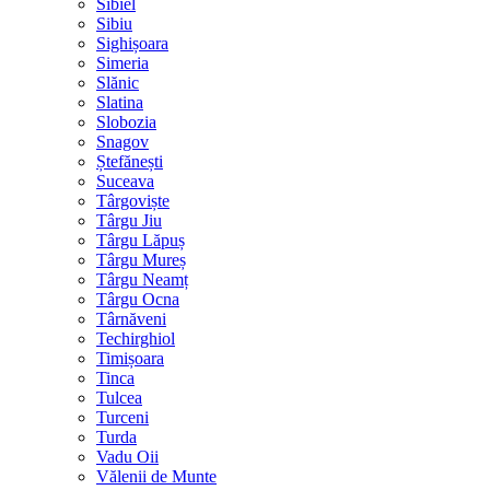
Sibiel
Sibiu
Sighișoara
Simeria
Slănic
Slatina
Slobozia
Snagov
Ștefănești
Suceava
Târgoviște
Târgu Jiu
Târgu Lăpuș
Târgu Mureș
Târgu Neamț
Târgu Ocna
Târnăveni
Techirghiol
Timișoara
Tinca
Tulcea
Turceni
Turda
Vadu Oii
Vălenii de Munte