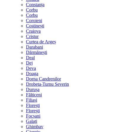
Constanța
Corbu
Corbu
Coroieni
Costinești
Craiova
Cristur
Curtea de Argeș
Darabani
Dărmănești
Deal
Dej
Deva
Doaga
Dorna Candrenilor
Drobeta-Turnu Severin
Durușa
Fălticeni
Filiași
Florești
Florești
Focșani
Galați
Ghimbav
Giurgiu