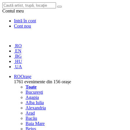
Contul meu
Intră în cont
Cont nou
RO
EN
BG
HU
UA
RO
Orașe
1761 evenimente din 156 orașe
Toate
București
Agapia
Alba Iulia
Alexandria
Arad
Bacău
Baia Mare
Beiuș