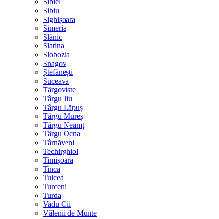
Sibiel
Sibiu
Sighișoara
Simeria
Slănic
Slatina
Slobozia
Snagov
Ștefănești
Suceava
Târgoviște
Târgu Jiu
Târgu Lăpuș
Târgu Mureș
Târgu Neamț
Târgu Ocna
Târnăveni
Techirghiol
Timișoara
Tinca
Tulcea
Turceni
Turda
Vadu Oii
Vălenii de Munte