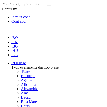
Contul meu
Intră în cont
Cont nou
RO
EN
BG
HU
UA
RO
Orașe
1761 evenimente din 156 orașe
Toate
București
Agapia
Alba Iulia
Alexandria
Arad
Bacău
Baia Mare
Beiuș