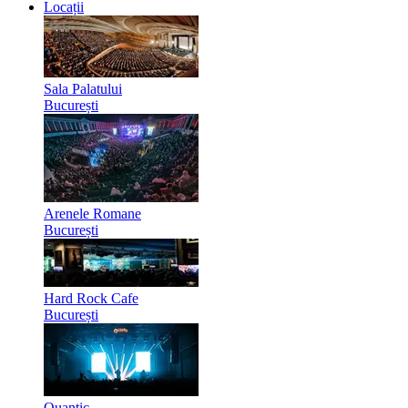
Locații
Sala Palatului
București
Arenele Romane
București
Hard Rock Cafe
București
Quantic