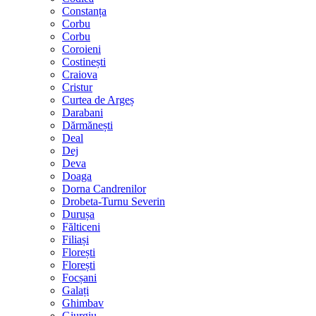
Constanța
Corbu
Corbu
Coroieni
Costinești
Craiova
Cristur
Curtea de Argeș
Darabani
Dărmănești
Deal
Dej
Deva
Doaga
Dorna Candrenilor
Drobeta-Turnu Severin
Durușa
Fălticeni
Filiași
Florești
Florești
Focșani
Galați
Ghimbav
Giurgiu