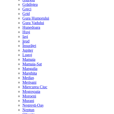
Grădiștea
Greci
Grid
Gura Humorului
Gura Vadului
Hunedoara
Huși
Iași
Ieud
Însurăței
Jupiter
Lugoj
Mamaia
Mamaia-Sat
Mangalia
Marghita
Mediaș
Merișani
Miercurea Ciuc
Mogoșoaia
Moroeni
Murani
Negrești-Oaș
Neptun