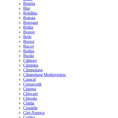
Bistrița
Blaj
Bobâlna
Bologa
Botoșani
Brăila
Brașov
Breb
Brezoi
Bucov
Buftea
Buzău
Călărași
Câmpina
Câmpulung
Câmpulung Moldovenesc
Caracal
Cernavodă
Chiajna
Chișcani
Chișoda
Chitila
Cisnădie
Cluj-Napoca
Codlea