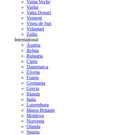
Vama Veche
Vaslui
Vatra Dornei
Vernești
Vișeu de Sus
Voluntari
Zalău
Internațional
Austria
Belgia
Bulgaria
Cipru
Danemarca
Elveția
Franța
Germania
Grecia
Irlanda
Italia
Luxemburg
Marea Britanie
Moldova
Norvegia
Olanda
Spania