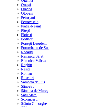
Oltenița
Onești
Oradea
Otopeni
Petroșani
Petrovaselo
Piatra-Neamț
Pitești
Ploiești
Podișor
Popești Leordeni
Porumbacu de Sus
Rădăuți
Râmnicu Sărat
Râmnicu Vâlcea
Reghin
Reșița
Roman
Rusciori
Sâmbăta de Sus
Sânpetru
Sântana de Mureș
Satu Mare
Scornicești
Sfântu Gheorghe