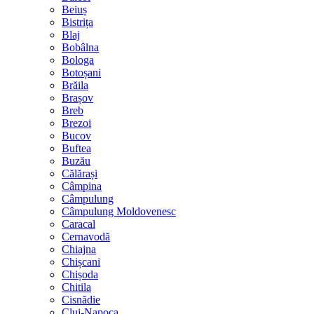
Beiuș
Bistrița
Blaj
Bobâlna
Bologa
Botoșani
Brăila
Brașov
Breb
Brezoi
Bucov
Buftea
Buzău
Călărași
Câmpina
Câmpulung
Câmpulung Moldovenesc
Caracal
Cernavodă
Chiajna
Chișcani
Chișoda
Chitila
Cisnădie
Cluj-Napoca