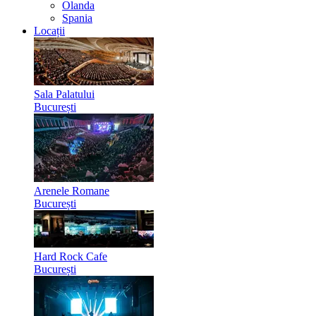
Olanda
Spania
Locații
Sala Palatului
București
Arenele Romane
București
Hard Rock Cafe
București