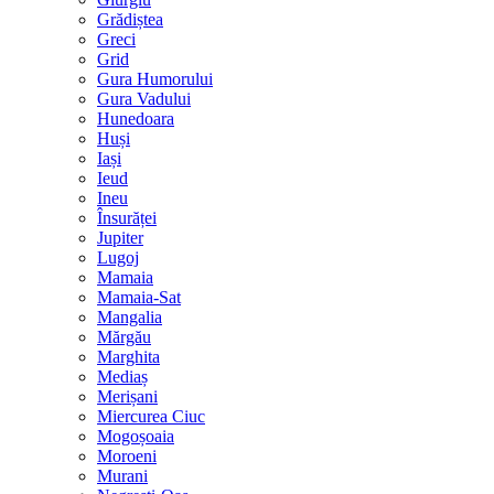
Grădiștea
Greci
Grid
Gura Humorului
Gura Vadului
Hunedoara
Huși
Iași
Ieud
Ineu
Însurăței
Jupiter
Lugoj
Mamaia
Mamaia-Sat
Mangalia
Mărgău
Marghita
Mediaș
Merișani
Miercurea Ciuc
Mogoșoaia
Moroeni
Murani