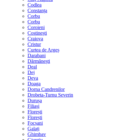
Codlea
Constanța
Corbu
Corbu
Coroieni
Costinești
Craiova
Cristur
Curtea de Argeș
Darabani
Dărmănești
Deal
Dej
Deva
Doaga
Dorna Candrenilor
Drobeta-Turnu Severin
Durușa
Filiași
Florești
Florești
Focșani
Galați
Ghimbav
Giurgiu