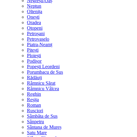
Negrești-Oaș
Neptun
Oltenița
Onești
Oradea
Otopeni
Petroșani
Petrovaselo
Piatra-Neamț
Pitești
Ploiești
Podișor
Popești Leordeni
Porumbacu de Sus
Rădăuți
Râmnicu Sărat
Râmnicu Vâlcea
Reghin
Reșița
Roman
Rusciori
Sâmbăta de Sus
Sânpetru
Sântana de Mureș
Satu Mare