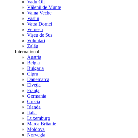
Vadu Oii
Vălenii de Munte
Vama Veche
Vaslui
Vatra Dornei
Vernești
Vișeu de Sus
Voluntari
Zalău
Internațional
Austria
Belgia
Bulgaria
Cipru
Danemarca
Elveția
Franța
Germania
Grecia
Irlanda
Italia
Luxemburg
Marea Britanie
Moldova
Norvegia