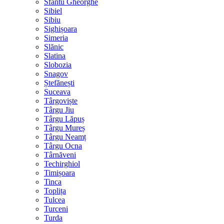
Sfântu Gheorghe
Sibiel
Sibiu
Sighișoara
Simeria
Slănic
Slatina
Slobozia
Snagov
Ștefănești
Suceava
Târgoviște
Târgu Jiu
Târgu Lăpuș
Târgu Mureș
Târgu Neamț
Târgu Ocna
Târnăveni
Techirghiol
Timișoara
Tinca
Toplița
Tulcea
Turceni
Turda