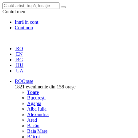
Contul meu
Intră în cont
Cont nou
RO
EN
BG
HU
UA
RO
Orașe
1821 evenimente din 158 orașe
Toate
București
Agapia
Alba Iulia
Alexandria
Arad
Bacău
Baia Mare
Băicoi