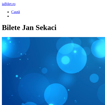
iaBilet.ro
Caută
Bilete
Jan Sekaci