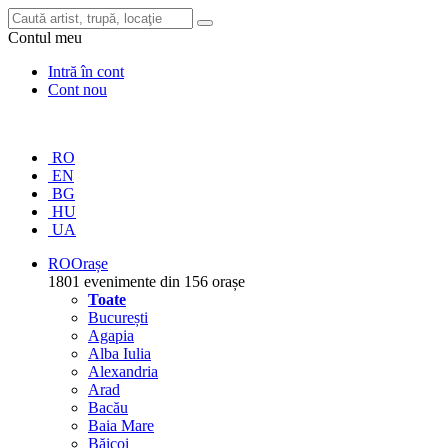
Contul meu
Intră în cont
Cont nou
RO
EN
BG
HU
UA
RO
Orașe
1801 evenimente din 156 orașe
Toate
București
Agapia
Alba Iulia
Alexandria
Arad
Bacău
Baia Mare
Băicoi