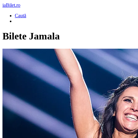
iaBilet.ro
Caută
Bilete
Jamala