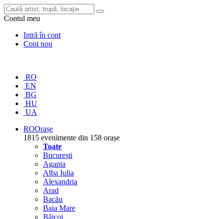
Contul meu
Intră în cont
Cont nou
RO
EN
BG
HU
UA
RO
Orașe
1815 evenimente din 158 orașe
Toate
București
Agapia
Alba Iulia
Alexandria
Arad
Bacău
Baia Mare
Băicoi