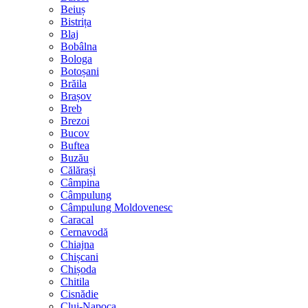
Beiuș
Bistrița
Blaj
Bobâlna
Bologa
Botoșani
Brăila
Brașov
Breb
Brezoi
Bucov
Buftea
Buzău
Călărași
Câmpina
Câmpulung
Câmpulung Moldovenesc
Caracal
Cernavodă
Chiajna
Chișcani
Chișoda
Chitila
Cisnădie
Cluj-Napoca