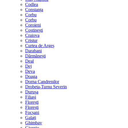
Codlea
Constanța
Corbu
Corbu
Coroieni
Costinești
Craiova
Cristur
Curtea de Argeș
Darabani
Dărmănești
Deal
Dej
Deva
Doaga
Dorna Candrenilor
Drobeta-Turnu Severin
Durușa
Filiași
Florești
Florești
Focșani
Galați
Ghimbav
Giurgiu