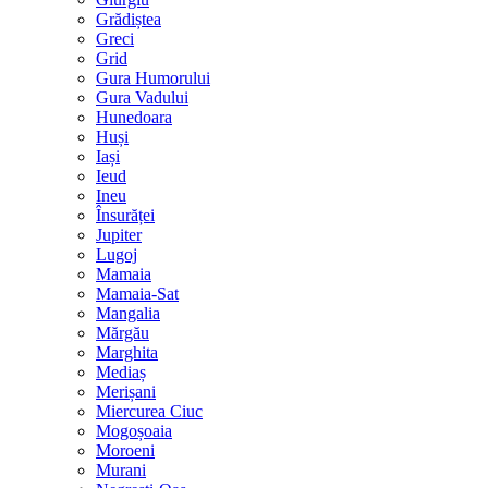
Grădiștea
Greci
Grid
Gura Humorului
Gura Vadului
Hunedoara
Huși
Iași
Ieud
Ineu
Însurăței
Jupiter
Lugoj
Mamaia
Mamaia-Sat
Mangalia
Mărgău
Marghita
Mediaș
Merișani
Miercurea Ciuc
Mogoșoaia
Moroeni
Murani