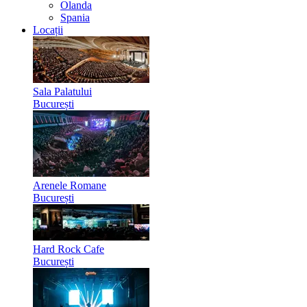
Olanda
Spania
Locații
Sala Palatului
București
Arenele Romane
București
Hard Rock Cafe
București