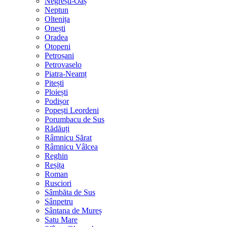
Negrești-Oaș
Neptun
Oltenița
Onești
Oradea
Otopeni
Petroșani
Petrovaselo
Piatra-Neamț
Pitești
Ploiești
Podișor
Popești Leordeni
Porumbacu de Sus
Rădăuți
Râmnicu Sărat
Râmnicu Vâlcea
Reghin
Reșița
Roman
Rusciori
Sâmbăta de Sus
Sânpetru
Sântana de Mureș
Satu Mare