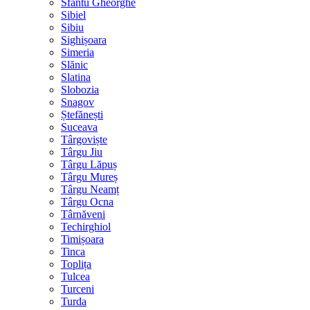
Sfântu Gheorghe
Sibiel
Sibiu
Sighișoara
Simeria
Slănic
Slatina
Slobozia
Snagov
Ștefănești
Suceava
Târgoviște
Târgu Jiu
Târgu Lăpuș
Târgu Mureș
Târgu Neamț
Târgu Ocna
Târnăveni
Techirghiol
Timișoara
Tinca
Toplița
Tulcea
Turceni
Turda