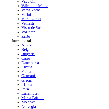
Vadu Oii
Vălenii de Munte
Vama Veche
Vaslui
Vatra Dornei
Vernești
Vișeu de Sus
Voluntari
Zalău
Internațional
Austria
Belgia
Bulgaria
Cipru
Danemarca
Elveția
Franța
Germania
Grecia
Irlanda
Italia
Luxemburg
Marea Britanie
Moldova
Norvegia