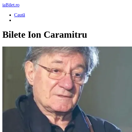
iaBilet.ro
Caută
Bilete
Ion Caramitru