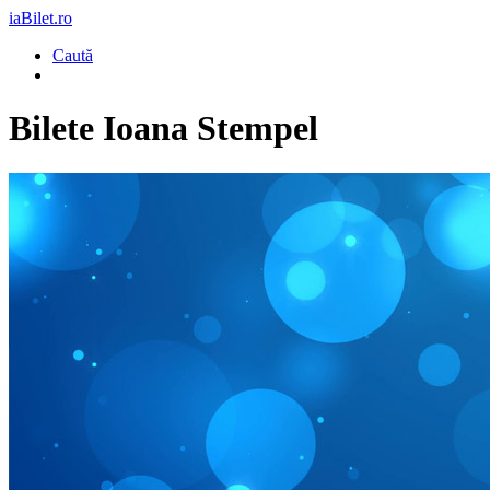
iaBilet.ro
Caută
Bilete
Ioana Stempel