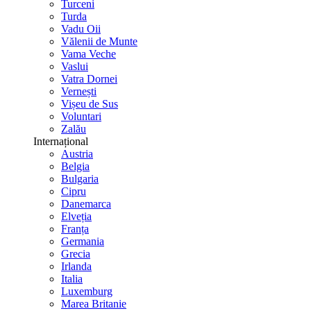
Turceni
Turda
Vadu Oii
Vălenii de Munte
Vama Veche
Vaslui
Vatra Dornei
Vernești
Vișeu de Sus
Voluntari
Zalău
Internațional
Austria
Belgia
Bulgaria
Cipru
Danemarca
Elveția
Franța
Germania
Grecia
Irlanda
Italia
Luxemburg
Marea Britanie