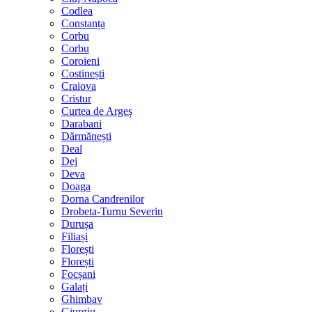
Codlea
Constanța
Corbu
Corbu
Coroieni
Costinești
Craiova
Cristur
Curtea de Argeș
Darabani
Dărmănești
Deal
Dej
Deva
Doaga
Dorna Candrenilor
Drobeta-Turnu Severin
Durușa
Filiași
Florești
Florești
Focșani
Galați
Ghimbav
Giurgiu