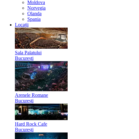
Moldova
Norvegia
Olanda
Spania
Locații
Sala Palatului
București
Arenele Romane
București
Hard Rock Cafe
București