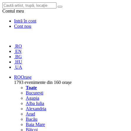
Contul meu
Intră în cont
Cont nou
RO
EN
BG
HU
UA
RO
Orașe
1793 evenimente din 160 orașe
Toate
București
Agapia
Alba Iulia
Alexandria
Arad
Bacău
Baia Mare
Băicoi