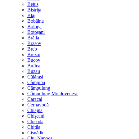
Beiuș
Bistrița
Blaj
Bobâlna
Bologa
Botoșani
Brăila
Brașov
Breb
Brezoi
Bucov
Buftea
Buzău
Călărași
Câmpina
Câmpulung
Câmpulung Moldovenesc
Caracal
Cernavodă
Chiajna
Chișcani
Chișoda
Chitila
Cisnădie
Cluj-Napoca