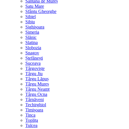
Sântana de Mureș
Satu Mare
Sfântu Gheorghe
Sibiel
Sibiu
Sighișoara
Simeria
Slănic
Slatina
Slobozia
Snagov
Ștefănești
Suceava
Târgoviște
Târgu Jiu
Târgu Lăpuș
Târgu Mureș
Târgu Neamț
Târgu Ocna
Târnăveni
Techirghiol
Timișoara
Tinca
Toplița
Tulcea