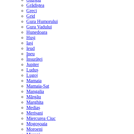
Grădiștea
Greci
Grid
Gura Humorului
Gura Vadului
Hunedoara
Huși
Iași
Ieud
Ineu
Însurăței
Jupiter
Luduș
Lugoj
Mamaia
Mamaia-Sat
Mangalia
Mărgău
Marghita
Mediaș
Merișani
Miercurea Ciuc
Mogoșoaia
Moroeni