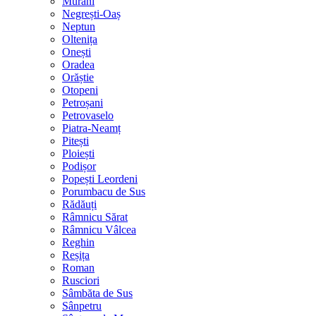
Murani
Negrești-Oaș
Neptun
Oltenița
Onești
Oradea
Orăștie
Otopeni
Petroșani
Petrovaselo
Piatra-Neamț
Pitești
Ploiești
Podișor
Popești Leordeni
Porumbacu de Sus
Rădăuți
Râmnicu Sărat
Râmnicu Vâlcea
Reghin
Reșița
Roman
Rusciori
Sâmbăta de Sus
Sânpetru