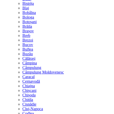
Bistrița
Blaj
Bobâlna
Bologa
Botoșani
Brăila
Brașov
Breb
Brezoi
Bucov
Buftea
Buzău
Călărași
Câmpina
Câmpulung
Câmpulung Moldovenesc
Caracal
Cernavodă
Chiajna
Chișcani
Chișoda
Chitila
Cisnădie
Cluj-Napoca
Codlea