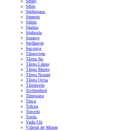
Sibiel
Sibiu
Sighișoara
Simeria
Slănic
Slatina
Slobozia
Snagov
Ștefănești
Suceava
Târgoviște
Târgu Jiu
Târgu Lăpuș
Târgu Mureș
Târgu Neamț
Târgu Ocna
Târnăveni
Techirghiol
Timișoara
Tinca
Tulcea
Turceni
Turda
Vadu Oii
Vălenii de Munte