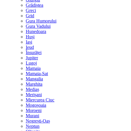
Grădiștea
Greci
Grid
Gura Humorului
Gura Vadului
Hunedoara
Huși
Iași
Ieud
Însurăței
Jupiter
Lugoj
Mamaia
Mamaia-Sat
Mangalia
Marghita
Mediaș
Merișani
Miercurea Ciuc
Mogoșoaia
Moroeni
Murani
Negrești-Oaș
Neptun