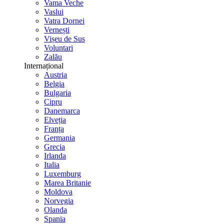
Vama Veche
Vaslui
Vatra Dornei
Vernești
Vișeu de Sus
Voluntari
Zalău
Internațional
Austria
Belgia
Bulgaria
Cipru
Danemarca
Elveția
Franța
Germania
Grecia
Irlanda
Italia
Luxemburg
Marea Britanie
Moldova
Norvegia
Olanda
Spania