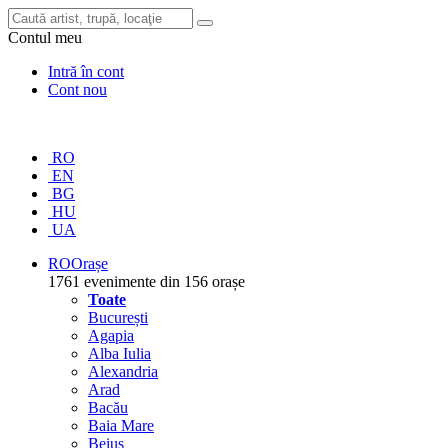
Contul meu
Intră în cont
Cont nou
RO
EN
BG
HU
UA
RO
Orașe
1761 evenimente din 156 orașe
Toate
București
Agapia
Alba Iulia
Alexandria
Arad
Bacău
Baia Mare
Beiuș