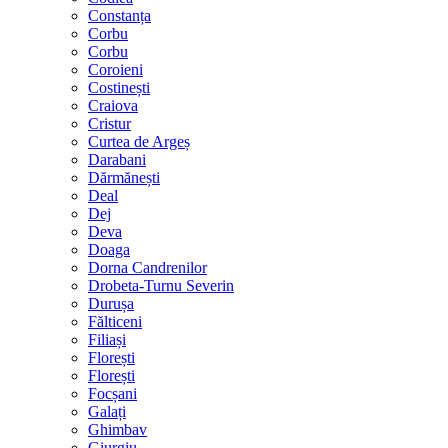
Constanța
Corbu
Corbu
Coroieni
Costinești
Craiova
Cristur
Curtea de Argeș
Darabani
Dărmănești
Deal
Dej
Deva
Doaga
Dorna Candrenilor
Drobeta-Turnu Severin
Durușa
Fălticeni
Filiași
Florești
Florești
Focșani
Galați
Ghimbav
Giurgiu