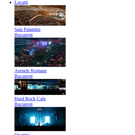
Locații
Sala Palatului
București
Arenele Romane
București
Hard Rock Cafe
București
Quantic