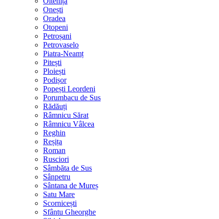
Oltenița
Onești
Oradea
Otopeni
Petroșani
Petrovaselo
Piatra-Neamț
Pitești
Ploiești
Podișor
Popești Leordeni
Porumbacu de Sus
Rădăuți
Râmnicu Sărat
Râmnicu Vâlcea
Reghin
Reșița
Roman
Rusciori
Sâmbăta de Sus
Sânpetru
Sântana de Mureș
Satu Mare
Scornicești
Sfântu Gheorghe