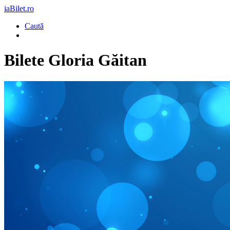
iaBilet.ro
Caută
Bilete
Gloria Găitan