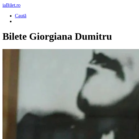
iaBilet.ro
Caută
Bilete
Giorgiana Dumitru