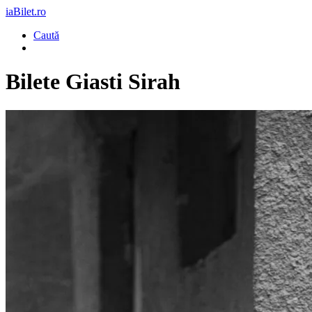
iaBilet.ro
Caută
Bilete
Giasti Sirah