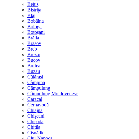
Beiuș
Bistrița
Blaj
Bobâlna
Bologa
Botoșani
Brăila
Brașov
Breb
Brezoi
Bucov
Buftea
Buzău
Călărași
Câmpina
Câmpulung
Câmpulung Moldovenesc
Caracal
Cernavodă
Chiajna
Chișcani
Chișoda
Chitila
Cisnădie
Cluj-Napoca