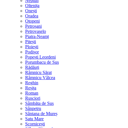
Neptun
Oltenița
Onești
Oradea
Otopeni
Petroșani
Petrovaselo
Piatra-Neamț
Pitești
Ploiești
Podișor
Popești Leordeni
Porumbacu de Sus
Rădăuți
Râmnicu Sărat
Râmnicu Vâlcea
Reghin
Reșița
Roman
Rusciori
Sâmbăta de Sus
Sânpetru
Sântana de Mureș
Satu Mare
Scornicești