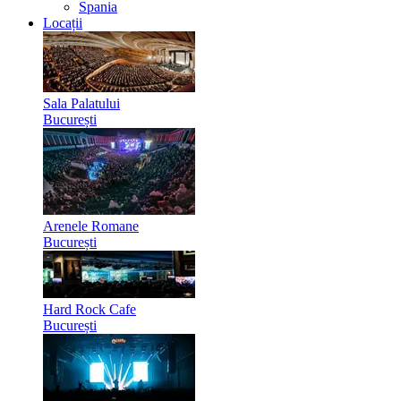
Spania
Locații
Sala Palatului
București
Arenele Romane
București
Hard Rock Cafe
București