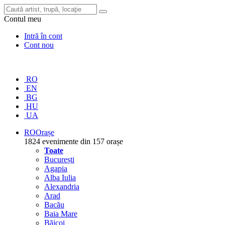
Contul meu
Intră în cont
Cont nou
RO
EN
BG
HU
UA
RO
Orașe
1824 evenimente din 157 orașe
Toate
București
Agapia
Alba Iulia
Alexandria
Arad
Bacău
Baia Mare
Băicoi