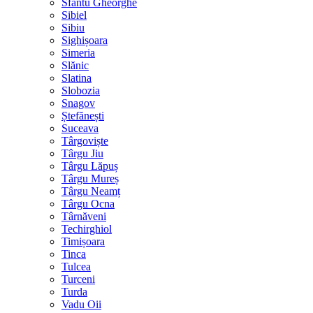
Sfântu Gheorghe
Sibiel
Sibiu
Sighișoara
Simeria
Slănic
Slatina
Slobozia
Snagov
Ștefănești
Suceava
Târgoviște
Târgu Jiu
Târgu Lăpuș
Târgu Mureș
Târgu Neamț
Târgu Ocna
Târnăveni
Techirghiol
Timișoara
Tinca
Tulcea
Turceni
Turda
Vadu Oii