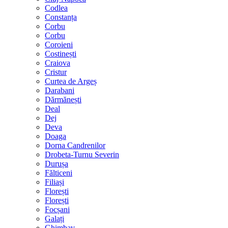
Codlea
Constanța
Corbu
Corbu
Coroieni
Costinești
Craiova
Cristur
Curtea de Argeș
Darabani
Dărmănești
Deal
Dej
Deva
Doaga
Dorna Candrenilor
Drobeta-Turnu Severin
Durușa
Fălticeni
Filiași
Florești
Florești
Focșani
Galați
Ghimbav