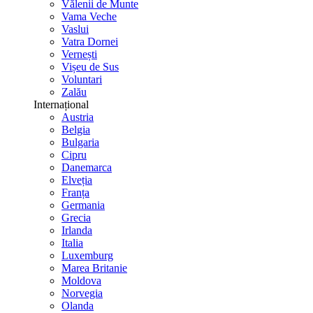
Vălenii de Munte
Vama Veche
Vaslui
Vatra Dornei
Vernești
Vișeu de Sus
Voluntari
Zalău
Internațional
Austria
Belgia
Bulgaria
Cipru
Danemarca
Elveția
Franța
Germania
Grecia
Irlanda
Italia
Luxemburg
Marea Britanie
Moldova
Norvegia
Olanda