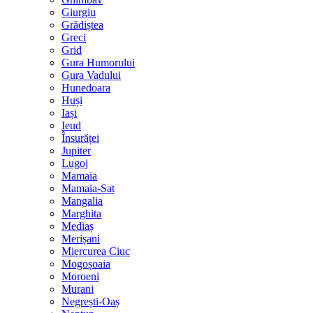
Giurgiu
Grădiștea
Greci
Grid
Gura Humorului
Gura Vadului
Hunedoara
Huși
Iași
Ieud
Însurăței
Jupiter
Lugoj
Mamaia
Mamaia-Sat
Mangalia
Marghita
Mediaș
Merișani
Miercurea Ciuc
Mogoșoaia
Moroeni
Murani
Negrești-Oaș