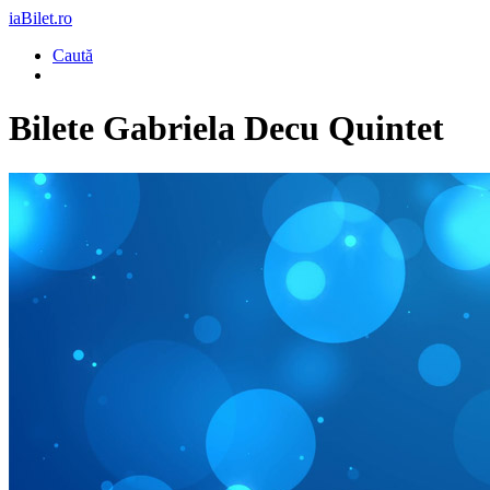
iaBilet.ro
Caută
Bilete
Gabriela Decu Quintet