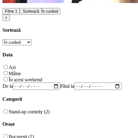
Filtre
1
Sortează: În curând
×
Sortează
Data
Azi
Mâine
În acest weekend
De la
Până la
Categorii
Stand-up comedy (2)
Orașe
București (2)