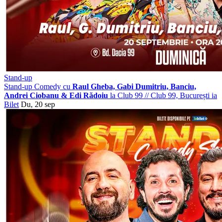
Stand-up
Stand-up Comedy cu
Raul Gheba, Gabi Dumitriu, Banciu,
Andrei Ciobanu & Edi Rădoiu
la Club 99
//
Club 99, București
ia
Bilet
Du, 20 sep