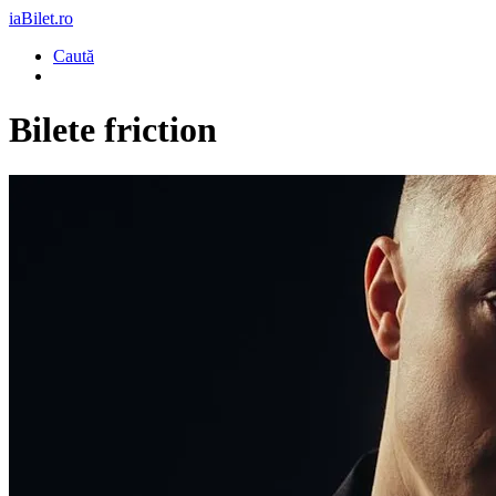
iaBilet.ro
Caută
Bilete
friction