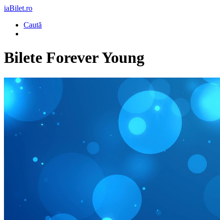
iaBilet.ro
Caută
Bilete
Forever Young