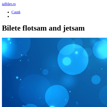
iaBilet.ro
Caută
Bilete
flotsam and jetsam