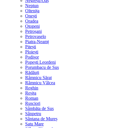
Negrești-Oaș
Neptun
Oltenița
Onești
Oradea
Otopeni
Petroșani
Petrovaselo
Piatra-Neamț
Pitești
Ploiești
Podișor
Popești Leordeni
Porumbacu de Sus
Rădăuți
Râmnicu Sărat
Râmnicu Vâlcea
Reghin
Reșița
Roman
Rusciori
Sâmbăta de Sus
Sânpetru
Sântana de Mureș
Satu Mare