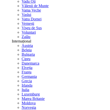
Vadu Oii
Vălenii de Munte
Vama Veche
Vaslui
Vatra Dornei
Vernești
Vișeu de Sus
Voluntari
Zalău
Internațional
Austria
Belgia
Bulgaria
Cipru
Danemarca
Elveția
Franța
Germania
Grecia
Irlanda
Italia
Luxemburg
Marea Britanie
Moldova
Norvegia