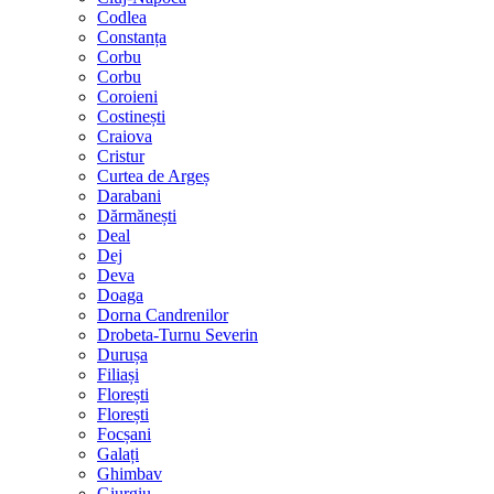
Codlea
Constanța
Corbu
Corbu
Coroieni
Costinești
Craiova
Cristur
Curtea de Argeș
Darabani
Dărmănești
Deal
Dej
Deva
Doaga
Dorna Candrenilor
Drobeta-Turnu Severin
Durușa
Filiași
Florești
Florești
Focșani
Galați
Ghimbav
Giurgiu