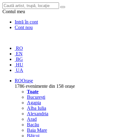
Contul meu
Intră în cont
Cont nou
RO
EN
BG
HU
UA
RO
Orașe
1786 evenimente din 158 orașe
Toate
București
Agapia
Alba Iulia
Alexandria
Arad
Bacău
Baia Mare
Băicoi