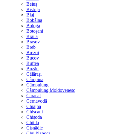
Beiuș
Bistrița
Blaj
Bobâlna
Bologa
Botoșani
Brăila
Brașov
Breb
Brezoi
Bucov
Buftea
Buzău
Călărași
Câmpina
Câmpulung
Câmpulung Moldovenesc
Caracal
Cernavodă
Chiajna
Chișcani
Chișoda
Chitila
Cisnădie
Cluj-Napoca