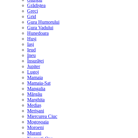
Grădiștea
Greci
Grid
Gura Humorului
Gura Vadului
Hunedoara
Huși
Iași
Ieud
Ineu
Însurăței
Jupiter
Lugoj
Mamaia
Mamaia-Sat
Mangalia
Mărgău
Marghita
Mediaș
Merișani
Miercurea Ciuc
Mogoșoaia
Moroeni
Murani