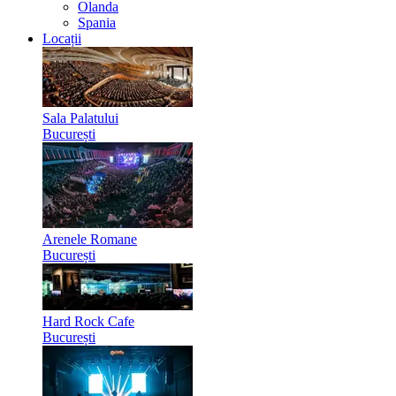
Olanda
Spania
Locații
Sala Palatului
București
Arenele Romane
București
Hard Rock Cafe
București