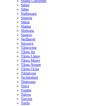
Sfântu Gheorghe
Sibiel
Sibiu
Sighișoara
Simeria
Slănic
Slatina
Slobozia
Snagov
Ștefănești
Suceava
Târgoviște
Târgu Jiu
Târgu Lăpuș
Târgu Mureș
Târgu Neamț
Târgu Ocna
Târnăveni
Techirghiol
Timișoara
Tinca
Toplița
Tulcea
Turceni
Turda