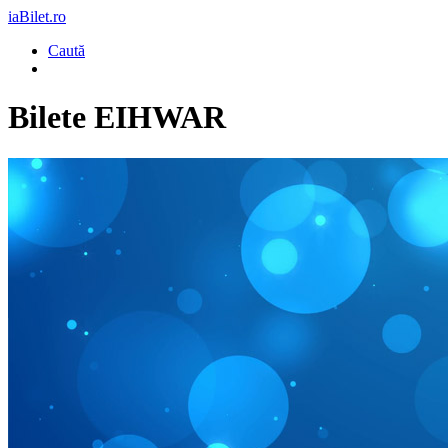
iaBilet.ro
Caută
Bilete
EIHWAR