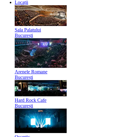
Locații
Sala Palatului
București
Arenele Romane
București
Hard Rock Cafe
București
Quantic