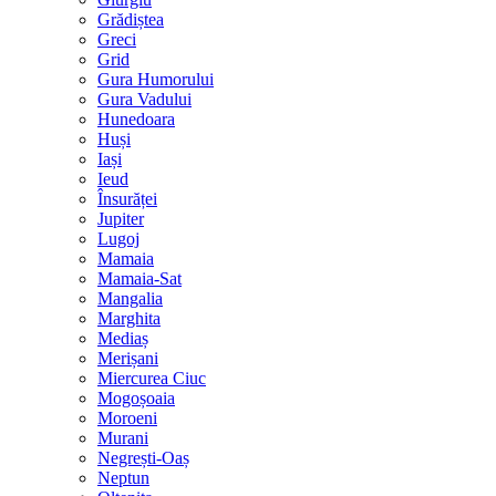
Grădiștea
Greci
Grid
Gura Humorului
Gura Vadului
Hunedoara
Huși
Iași
Ieud
Însurăței
Jupiter
Lugoj
Mamaia
Mamaia-Sat
Mangalia
Marghita
Mediaș
Merișani
Miercurea Ciuc
Mogoșoaia
Moroeni
Murani
Negrești-Oaș
Neptun