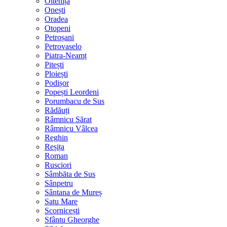
Oltenița
Onești
Oradea
Otopeni
Petroșani
Petrovaselo
Piatra-Neamț
Pitești
Ploiești
Podișor
Popești Leordeni
Porumbacu de Sus
Rădăuți
Râmnicu Sărat
Râmnicu Vâlcea
Reghin
Reșița
Roman
Rusciori
Sâmbăta de Sus
Sânpetru
Sântana de Mureș
Satu Mare
Scornicești
Sfântu Gheorghe