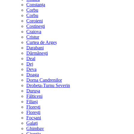
Constanța
Corbu
Corbu
Coroieni
Costinești
Craiova
Cristur
Curtea de Argeș
Darabani
Dărmănești
Deal
Dej
Deva
Doaga
Dorna Candrenilor
Drobeta-Turnu Severin
Durușa
Fălticeni
Filiași
Florești
Florești
Focșani
Galați
Ghimbav
Giurgiu