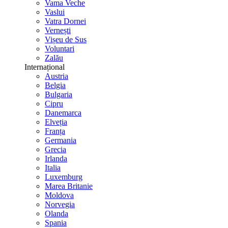
Vama Veche
Vaslui
Vatra Dornei
Vernești
Vișeu de Sus
Voluntari
Zalău
Internațional
Austria
Belgia
Bulgaria
Cipru
Danemarca
Elveția
Franța
Germania
Grecia
Irlanda
Italia
Luxemburg
Marea Britanie
Moldova
Norvegia
Olanda
Spania