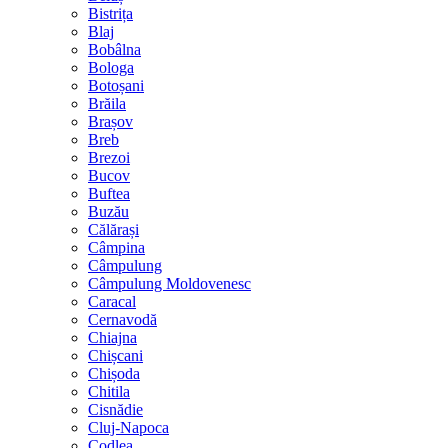
Bistrița
Blaj
Bobâlna
Bologa
Botoșani
Brăila
Brașov
Breb
Brezoi
Bucov
Buftea
Buzău
Călărași
Câmpina
Câmpulung
Câmpulung Moldovenesc
Caracal
Cernavodă
Chiajna
Chișcani
Chișoda
Chitila
Cisnădie
Cluj-Napoca
Codlea