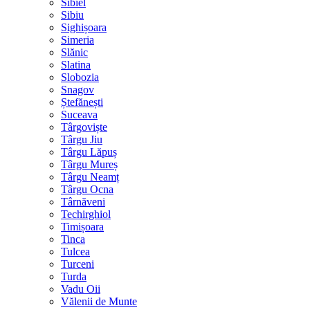
Sibiel
Sibiu
Sighișoara
Simeria
Slănic
Slatina
Slobozia
Snagov
Ștefănești
Suceava
Târgoviște
Târgu Jiu
Târgu Lăpuș
Târgu Mureș
Târgu Neamț
Târgu Ocna
Târnăveni
Techirghiol
Timișoara
Tinca
Tulcea
Turceni
Turda
Vadu Oii
Vălenii de Munte