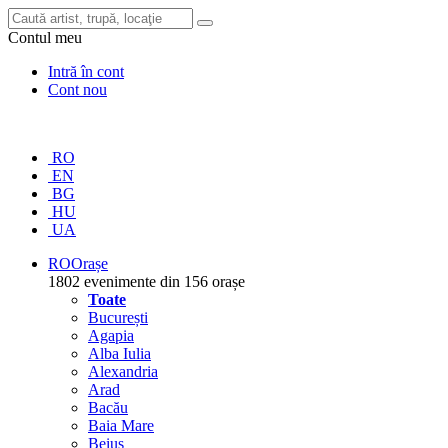
Contul meu
Intră în cont
Cont nou
RO
EN
BG
HU
UA
RO
Orașe
1802 evenimente din 156 orașe
Toate
București
Agapia
Alba Iulia
Alexandria
Arad
Bacău
Baia Mare
Beiuș