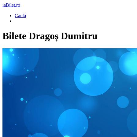
iaBilet.ro
Caută
Bilete
Dragoș Dumitru