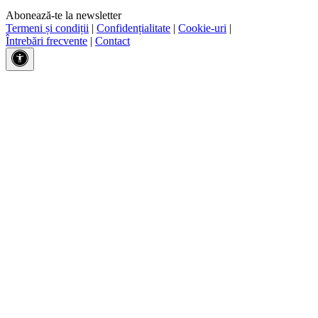
Abonează-te la newsletter
Termeni și condiții
|
Confidențialitate
|
Cookie-uri
|
Întrebări frecvente
|
Contact