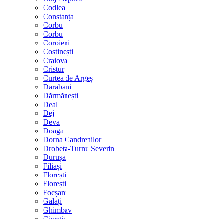
Codlea
Constanța
Corbu
Corbu
Coroieni
Costinești
Craiova
Cristur
Curtea de Argeș
Darabani
Dărmănești
Deal
Dej
Deva
Doaga
Dorna Candrenilor
Drobeta-Turnu Severin
Durușa
Filiași
Florești
Florești
Focșani
Galați
Ghimbav
Giurgiu