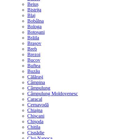
Beiuș
Bistrița
Blaj
Bobâlna
Bologa
Botoșani
Brăila
Brașov
Breb
Brezoi
Bucov
Buftea
Buzău
Călărași
Câmpina
Câmpulung
Câmpulung Moldovenesc
Caracal
Cernavodă
Chiajna
Chișcani
Chișoda
Chitila
Cisnădie
Cluj-Napoca