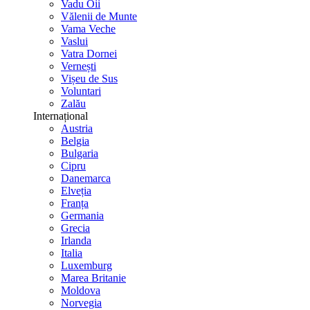
Vadu Oii
Vălenii de Munte
Vama Veche
Vaslui
Vatra Dornei
Vernești
Vișeu de Sus
Voluntari
Zalău
Internațional
Austria
Belgia
Bulgaria
Cipru
Danemarca
Elveția
Franța
Germania
Grecia
Irlanda
Italia
Luxemburg
Marea Britanie
Moldova
Norvegia