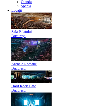
Olanda
Spania
Locații
Sala Palatului
București
Arenele Romane
București
Hard Rock Cafe
București