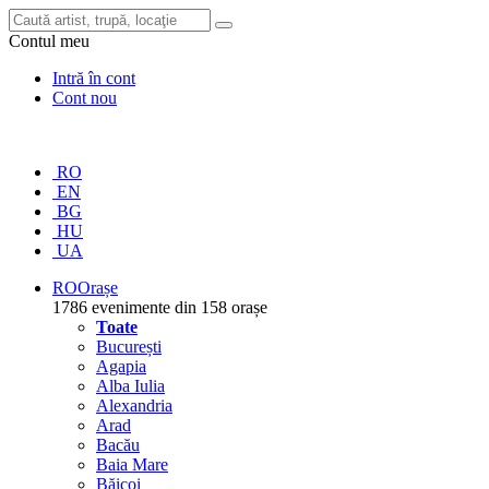
Contul meu
Intră în cont
Cont nou
RO
EN
BG
HU
UA
RO
Orașe
1786 evenimente din 158 orașe
Toate
București
Agapia
Alba Iulia
Alexandria
Arad
Bacău
Baia Mare
Băicoi