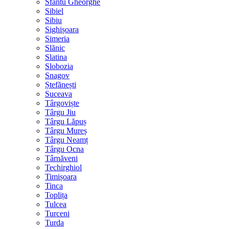
Sfântu Gheorghe
Sibiel
Sibiu
Sighișoara
Simeria
Slănic
Slatina
Slobozia
Snagov
Ștefănești
Suceava
Târgoviște
Târgu Jiu
Târgu Lăpuș
Târgu Mureș
Târgu Neamț
Târgu Ocna
Târnăveni
Techirghiol
Timișoara
Tinca
Toplița
Tulcea
Turceni
Turda