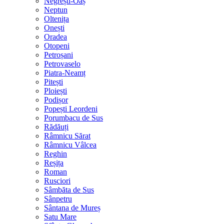
Negrești-Oaș
Neptun
Oltenița
Onești
Oradea
Otopeni
Petroșani
Petrovaselo
Piatra-Neamț
Pitești
Ploiești
Podișor
Popești Leordeni
Porumbacu de Sus
Rădăuți
Râmnicu Sărat
Râmnicu Vâlcea
Reghin
Reșița
Roman
Rusciori
Sâmbăta de Sus
Sânpetru
Sântana de Mureș
Satu Mare