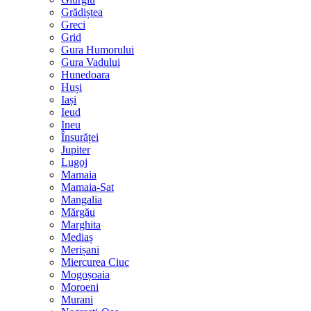
Grădiștea
Greci
Grid
Gura Humorului
Gura Vadului
Hunedoara
Huși
Iași
Ieud
Ineu
Însurăței
Jupiter
Lugoj
Mamaia
Mamaia-Sat
Mangalia
Mărgău
Marghita
Mediaș
Merișani
Miercurea Ciuc
Mogoșoaia
Moroeni
Murani