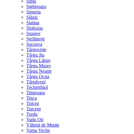
Sibiu
Sighișoara
Simeria
Slănic
Slatina
Slobozia
Snagov
Ștefănești
Suceava
Târgoviște
Târgu Jiu
Târgu Lăpuș
Târgu Mureș
Târgu Neamț
Târgu Ocna
Târnăveni
Techirghiol
Timișoara
Tinca
Tulcea
Turceni
Turda
Vadu Oii
Vălenii de Munte
Vama Veche