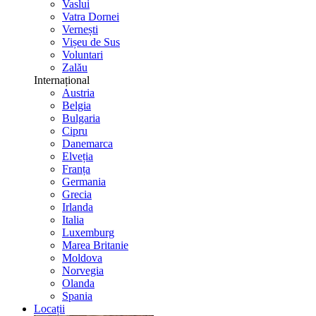
Vaslui
Vatra Dornei
Vernești
Vișeu de Sus
Voluntari
Zalău
Internațional
Austria
Belgia
Bulgaria
Cipru
Danemarca
Elveția
Franța
Germania
Grecia
Irlanda
Italia
Luxemburg
Marea Britanie
Moldova
Norvegia
Olanda
Spania
Locații