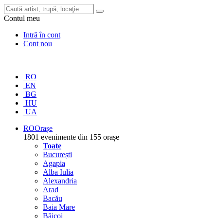
Contul meu
Intră în cont
Cont nou
RO
EN
BG
HU
UA
RO
Orașe
1801 evenimente din 155 orașe
Toate
București
Agapia
Alba Iulia
Alexandria
Arad
Bacău
Baia Mare
Băicoi