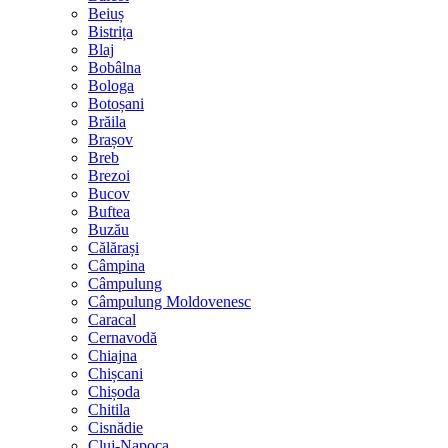
Beiuș
Bistrița
Blaj
Bobâlna
Bologa
Botoșani
Brăila
Brașov
Breb
Brezoi
Bucov
Buftea
Buzău
Călărași
Câmpina
Câmpulung
Câmpulung Moldovenesc
Caracal
Cernavodă
Chiajna
Chișcani
Chișoda
Chitila
Cisnădie
Cluj-Napoca