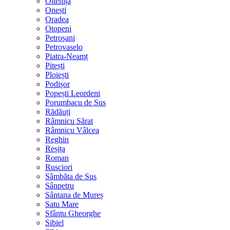
Oltenița
Onești
Oradea
Otopeni
Petroșani
Petrovaselo
Piatra-Neamț
Pitești
Ploiești
Podișor
Popești Leordeni
Porumbacu de Sus
Rădăuți
Râmnicu Sărat
Râmnicu Vâlcea
Reghin
Reșița
Roman
Rusciori
Sâmbăta de Sus
Sânpetru
Sântana de Mureș
Satu Mare
Sfântu Gheorghe
Sibiel