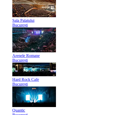
Sala Palatului
București
Arenele Romane
București
Hard Rock Cafe
București
Quantic
București