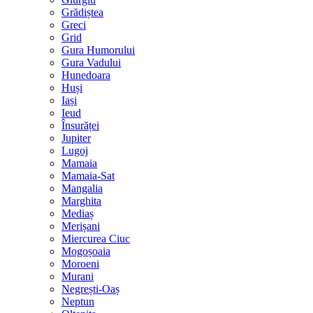
Grădiștea
Greci
Grid
Gura Humorului
Gura Vadului
Hunedoara
Huși
Iași
Ieud
Însurăței
Jupiter
Lugoj
Mamaia
Mamaia-Sat
Mangalia
Marghita
Mediaș
Merișani
Miercurea Ciuc
Mogoșoaia
Moroeni
Murani
Negrești-Oaș
Neptun