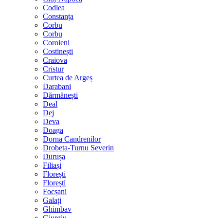
Codlea
Constanța
Corbu
Corbu
Coroieni
Costinești
Craiova
Cristur
Curtea de Argeș
Darabani
Dărmănești
Deal
Dej
Deva
Doaga
Dorna Candrenilor
Drobeta-Turnu Severin
Durușa
Filiași
Florești
Florești
Focșani
Galați
Ghimbav
Giurgiu