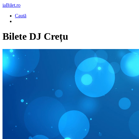
iaBilet.ro
Caută
Bilete
DJ Crețu