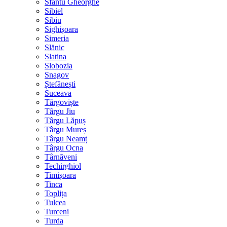
Sfântu Gheorghe
Sibiel
Sibiu
Sighișoara
Simeria
Slănic
Slatina
Slobozia
Snagov
Ștefănești
Suceava
Târgoviște
Târgu Jiu
Târgu Lăpuș
Târgu Mureș
Târgu Neamț
Târgu Ocna
Târnăveni
Techirghiol
Timișoara
Tinca
Toplița
Tulcea
Turceni
Turda