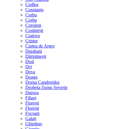
Codlea
Constanța
Corbu
Corbu
Coroieni
Costinești
Craiova
Cristur
Curtea de Argeș
Darabani
Dărmănești
Deal
Dej
Deva
Doaga
Dorna Candrenilor
Drobeta-Turnu Severin
Durușa
Filiași
Florești
Florești
Focșani
Galați
Ghimbav
Giurgiu