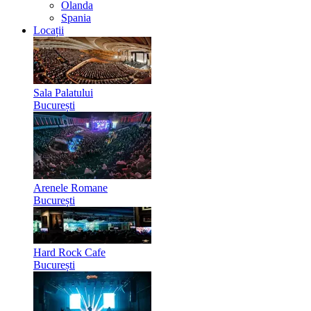
Olanda
Spania
Locații
Sala Palatului
București
Arenele Romane
București
Hard Rock Cafe
București