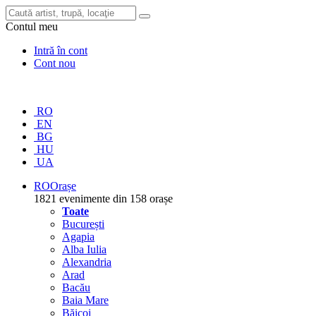
Contul meu
Intră în cont
Cont nou
RO
EN
BG
HU
UA
RO
Orașe
1821 evenimente din 158 orașe
Toate
București
Agapia
Alba Iulia
Alexandria
Arad
Bacău
Baia Mare
Băicoi