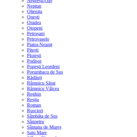
Negrești-Oaș
Neptun
Oltenița
Onești
Oradea
Otopeni
Petroșani
Petrovaselo
Piatra-Neamț
Pitești
Ploiești
Podișor
Popești Leordeni
Porumbacu de Sus
Rădăuți
Râmnicu Sărat
Râmnicu Vâlcea
Reghin
Reșița
Roman
Rusciori
Sâmbăta de Sus
Sânpetru
Sântana de Mureș
Satu Mare