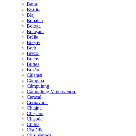
Beiuș
Bistrița
Blaj
Bobâlna
Bologa
Botoșani
Brăila
Brașov
Breb
Brezoi
Bucov
Buftea
Buzău
Călărași
Câmpina
Câmpulung
Câmpulung Moldovenesc
Caracal
Cernavodă
Chiajna
Chișcani
Chișoda
Chitila
Cisnădie
Cluj-Napoca