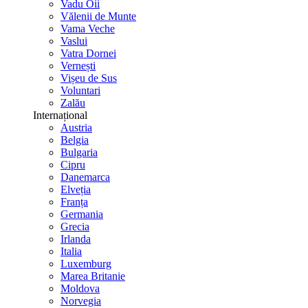
Vadu Oii
Vălenii de Munte
Vama Veche
Vaslui
Vatra Dornei
Vernești
Vișeu de Sus
Voluntari
Zalău
Internațional
Austria
Belgia
Bulgaria
Cipru
Danemarca
Elveția
Franța
Germania
Grecia
Irlanda
Italia
Luxemburg
Marea Britanie
Moldova
Norvegia