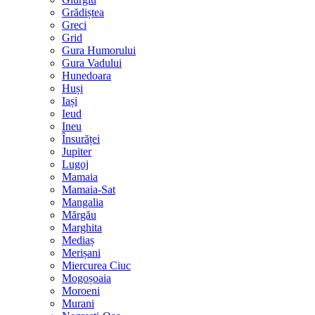
Grădiștea
Greci
Grid
Gura Humorului
Gura Vadului
Hunedoara
Huși
Iași
Ieud
Ineu
Însurăței
Jupiter
Lugoj
Mamaia
Mamaia-Sat
Mangalia
Mărgău
Marghita
Mediaș
Merișani
Miercurea Ciuc
Mogoșoaia
Moroeni
Murani