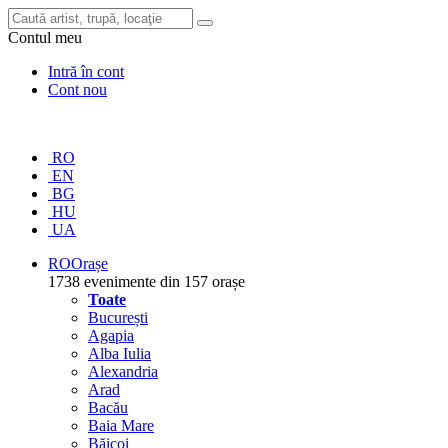
Contul meu
Intră în cont
Cont nou
RO
EN
BG
HU
UA
RO
Orașe
1738 evenimente din 157 orașe
Toate
București
Agapia
Alba Iulia
Alexandria
Arad
Bacău
Baia Mare
Băicoi