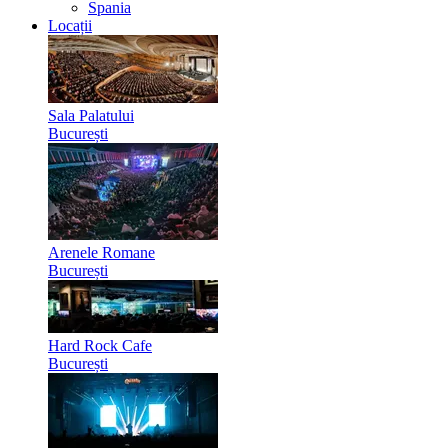
Spania
Locații
Sala Palatului
București
Arenele Romane
București
Hard Rock Cafe
București