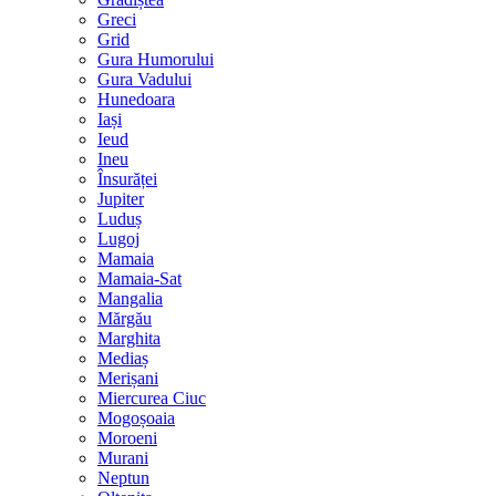
Greci
Grid
Gura Humorului
Gura Vadului
Hunedoara
Iași
Ieud
Ineu
Însurăței
Jupiter
Luduș
Lugoj
Mamaia
Mamaia-Sat
Mangalia
Mărgău
Marghita
Mediaș
Merișani
Miercurea Ciuc
Mogoșoaia
Moroeni
Murani
Neptun