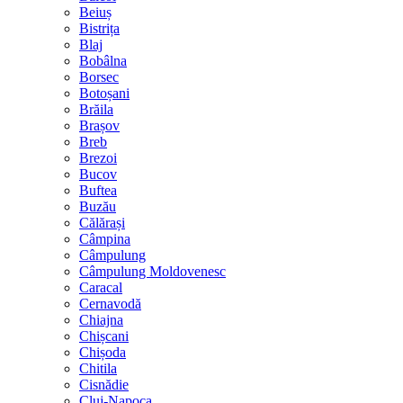
Beiuș
Bistrița
Blaj
Bobâlna
Borsec
Botoșani
Brăila
Brașov
Breb
Brezoi
Bucov
Buftea
Buzău
Călărași
Câmpina
Câmpulung
Câmpulung Moldovenesc
Caracal
Cernavodă
Chiajna
Chișcani
Chișoda
Chitila
Cisnădie
Cluj-Napoca