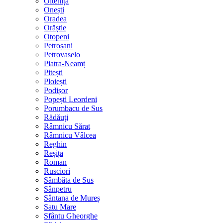
Oltenița
Onești
Oradea
Orăștie
Otopeni
Petroșani
Petrovaselo
Piatra-Neamț
Pitești
Ploiești
Podișor
Popești Leordeni
Porumbacu de Sus
Rădăuți
Râmnicu Sărat
Râmnicu Vâlcea
Reghin
Reșița
Roman
Rusciori
Sâmbăta de Sus
Sânpetru
Sântana de Mureș
Satu Mare
Sfântu Gheorghe