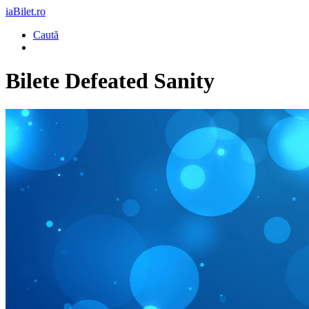
iaBilet.ro
Caută
Bilete
Defeated Sanity