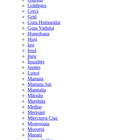
Grădiștea
Greci
Grid
Gura Humorului
Gura Vadului
Hunedoara
Huși
Iași
Ieud
Ineu
Însurăței
Jupiter
Lugoj
Mamaia
Mamaia-Sat
Mangalia
Mărgău
Marghita
Mediaș
Merișani
Miercurea Ciuc
Mogoșoaia
Moroeni
Murani