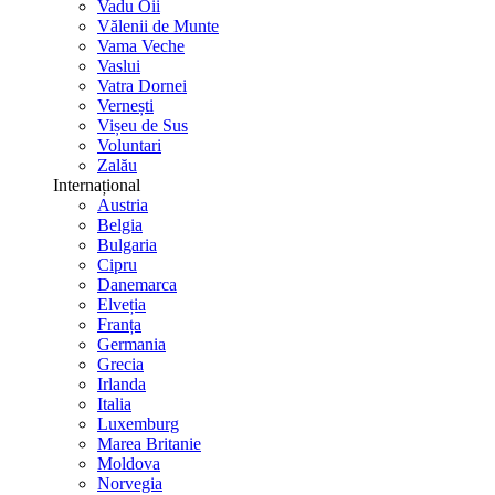
Vadu Oii
Vălenii de Munte
Vama Veche
Vaslui
Vatra Dornei
Vernești
Vișeu de Sus
Voluntari
Zalău
Internațional
Austria
Belgia
Bulgaria
Cipru
Danemarca
Elveția
Franța
Germania
Grecia
Irlanda
Italia
Luxemburg
Marea Britanie
Moldova
Norvegia