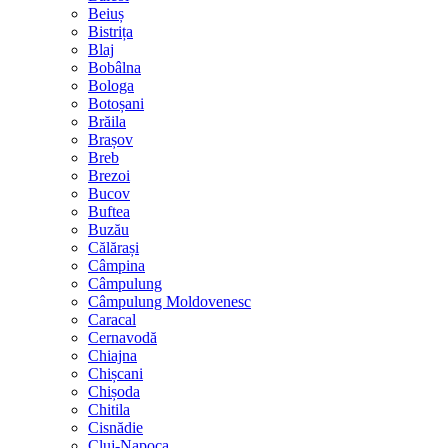
Beiuș
Bistrița
Blaj
Bobâlna
Bologa
Botoșani
Brăila
Brașov
Breb
Brezoi
Bucov
Buftea
Buzău
Călărași
Câmpina
Câmpulung
Câmpulung Moldovenesc
Caracal
Cernavodă
Chiajna
Chișcani
Chișoda
Chitila
Cisnădie
Cluj-Napoca