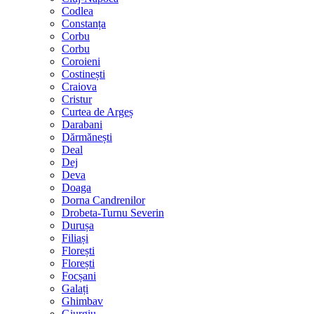
Codlea
Constanța
Corbu
Corbu
Coroieni
Costinești
Craiova
Cristur
Curtea de Argeș
Darabani
Dărmănești
Deal
Dej
Deva
Doaga
Dorna Candrenilor
Drobeta-Turnu Severin
Durușa
Filiași
Florești
Florești
Focșani
Galați
Ghimbav
Giurgiu