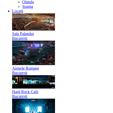
Olanda
Spania
Locații
Sala Palatului
București
Arenele Romane
București
Hard Rock Cafe
București