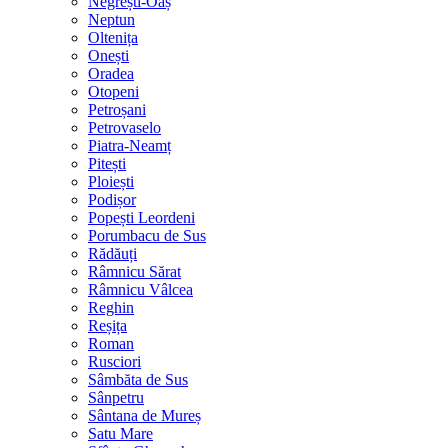
Negrești-Oaș
Neptun
Oltenița
Onești
Oradea
Otopeni
Petroșani
Petrovaselo
Piatra-Neamț
Pitești
Ploiești
Podișor
Popești Leordeni
Porumbacu de Sus
Rădăuți
Râmnicu Sărat
Râmnicu Vâlcea
Reghin
Reșița
Roman
Rusciori
Sâmbăta de Sus
Sânpetru
Sântana de Mureș
Satu Mare