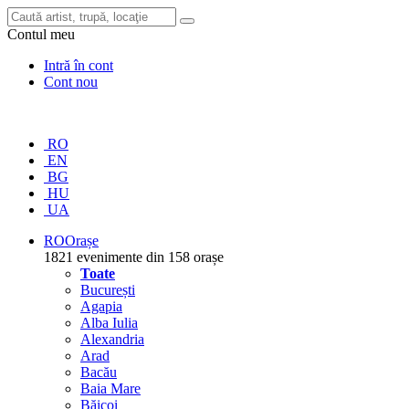
Contul meu
Intră în cont
Cont nou
RO
EN
BG
HU
UA
RO
Orașe
1821 evenimente din 158 orașe
Toate
București
Agapia
Alba Iulia
Alexandria
Arad
Bacău
Baia Mare
Băicoi