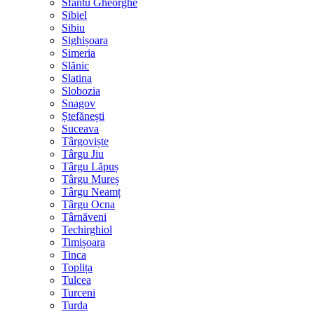
Sfântu Gheorghe
Sibiel
Sibiu
Sighișoara
Simeria
Slănic
Slatina
Slobozia
Snagov
Ștefănești
Suceava
Târgoviște
Târgu Jiu
Târgu Lăpuș
Târgu Mureș
Târgu Neamț
Târgu Ocna
Târnăveni
Techirghiol
Timișoara
Tinca
Toplița
Tulcea
Turceni
Turda