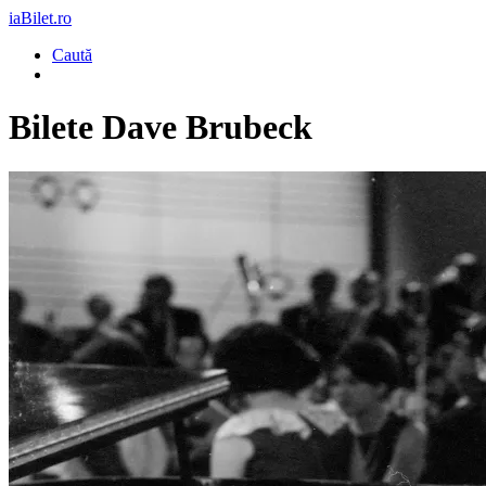
iaBilet.ro
Caută
Bilete
Dave Brubeck