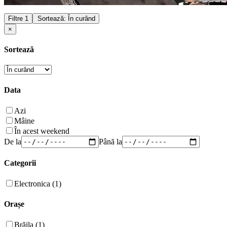
Filtre
1
Sortează: În curând
×
Sortează
Data
Azi
Mâine
În acest weekend
De la
Până la
Categorii
Electronica (1)
Orașe
Brăila (1)