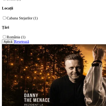
Locații
Cabana Stejarilor (1)
Țări
România (1)
Resetează