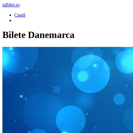
iaBilet.ro
Caută
Bilete
Danemarca