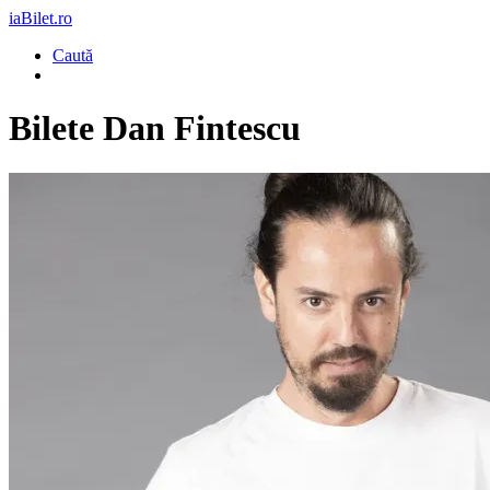
iaBilet.ro
Caută
Bilete
Dan Fintescu