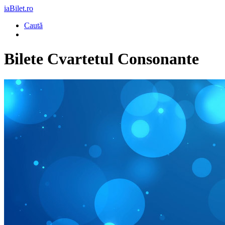
iaBilet.ro
Caută
Bilete
Cvartetul Consonante